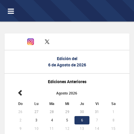
Toggle
navigation
Edición del
6 de Agosto de 2026
Ediciones Anteriores
Agosto 2026
Do
Lu
Ma
Mi
Ju
Vi
Sa
26
27
28
29
30
31
1
2
3
4
5
6
7
8
9
10
11
12
13
14
15