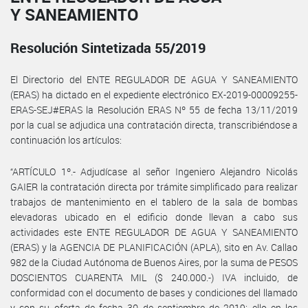
Y SANEAMIENTO
Resolución Sintetizada 55/2019
El Directorio del ENTE REGULADOR DE AGUA Y SANEAMIENTO
(ERAS) ha dictado en el expediente electrónico EX-2019-00009255-
ERAS-SEJ#ERAS la Resolución ERAS Nº 55 de fecha 13/11/2019
por la cual se adjudica una contratación directa, transcribiéndose a
continuación los artículos:
“ARTÍCULO 1º.- Adjudícase al señor Ingeniero Alejandro Nicolás
GAIER la contratación directa por trámite simplificado para realizar
trabajos de mantenimiento en el tablero de la sala de bombas
elevadoras ubicado en el edificio donde llevan a cabo sus
actividades este ENTE REGULADOR DE AGUA Y SANEAMIENTO
(ERAS) y la AGENCIA DE PLANIFICACIÓN (APLA), sito en Av. Callao
982 de la Ciudad Autónoma de Buenos Aires, por la suma de PESOS
DOSCIENTOS CUARENTA MIL ($ 240.000.-) IVA incluido, de
conformidad con el documento de bases y condiciones del llamado
y con su oferta de fecha 30 de septiembre de 2019; ello en los