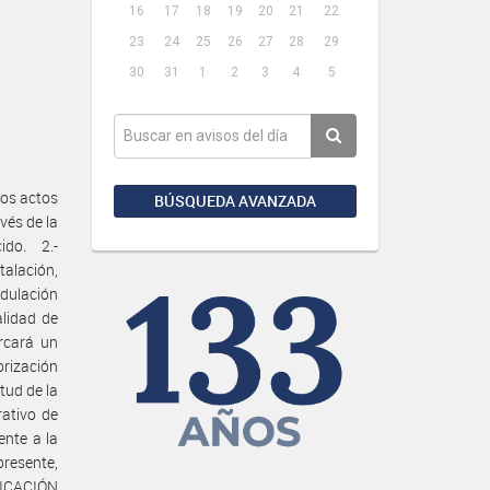
16
17
18
19
20
21
22
23
24
25
26
27
28
29
30
31
1
2
3
4
5
los actos
BÚSQUEDA AVANZADA
vés de la
do. 2.-
alación,
odulación
alidad de
rcará un
orización
tud de la
rativo de
ente a la
 presente,
NICACIÓN