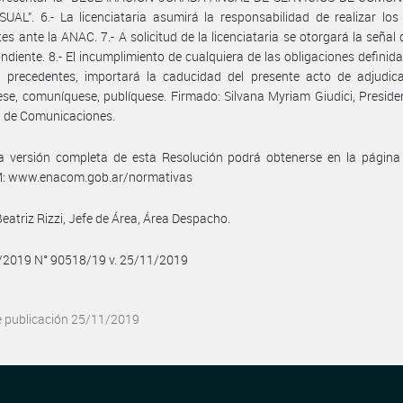
UAL”. 6.- La licenciataria asumirá la responsabilidad de realizar los
tes ante la ANAC. 7.- A solicitud de la licenciataria se otorgará la señal d
ndiente. 8.- El incumplimiento de cualquiera de las obligaciones definida
s precedentes, importará la caducidad del presente acto de adjudica
ese, comuníquese, publíquese. Firmado: Silvana Myriam Giudici, Preside
l de Comunicaciones.
a versión completa de esta Resolución podrá obtenerse en la págin
 www.enacom.gob.ar/normativas
Beatriz Rizzi, Jefe de Área, Área Despacho.
1/2019 N° 90518/19 v. 25/11/2019
e publicación 25/11/2019