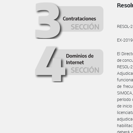
Resol
RESOL-
EX-201
El Direc
de concu
RESOL-
Adjudic
funciona
de frecu
SIMOCA,
período 
de inici
licencia
adjudica
habilitac
deberá 