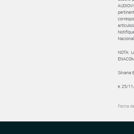
AUDIOVIS
pertinen
correspo
artículo
Notifíqu
Naciona
NOTA: L
ENACOM:
Silvana 
e. 25/1
Fecha d