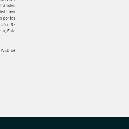
 trámites
istintiva
s por los
ción. 9.-
nta, Ente
a WEB de