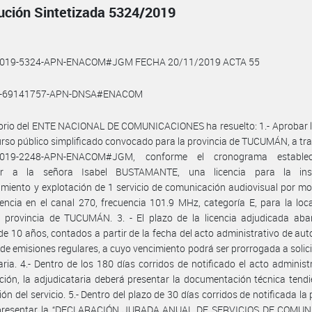
ución Sintetizada 5324/2019
2019-5324-APN-ENACOM#JGM FECHA 20/11/2019 ACTA 55
9-69141757-APN-DNSA#ENACOM
torio del ENTE NACIONAL DE COMUNICACIONES ha resuelto: 1.- Aprobar 
rso público simplificado convocado para la provincia de TUCUMÁN, a tra
2019-2248-APN-ENACOM#JGM, conforme el cronograma estableci
ar a la señora Isabel BUSTAMANTE, una licencia para la inst
miento y explotación de 1 servicio de comunicación audiovisual por m
encia en el canal 270, frecuencia 101.9 MHz, categoría E, para la loc
 provincia de TUCUMÁN. 3. - El plazo de la licencia adjudicada aba
de 10 años, contados a partir de la fecha del acto administrativo de aut
o de emisiones regulares, a cuyo vencimiento podrá ser prorrogada a solici
taria. 4.- Dentro de los 180 días corridos de notificado el acto administ
ción, la adjudicataria deberá presentar la documentación técnica tendi
ión del servicio. 5.- Dentro del plazo de 30 días corridos de notificada la
presentar la “DECLARACIÓN JURADA ANUAL DE SERVICIOS DE COMU