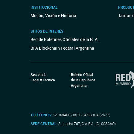
INSTITUCIONAL
PRODUCT
Misión, Visión e Historia
Tarifas 
SITIOS DE INTERÉS
Red de Boletines Oficiales de la R. A.
BFA Blockchain Federal Argentina
Secretaría
Boletín Oficial
Legal y Técnica
de la República
Argentina
TELÉFONOS:
5218-8400 - 0810-345-BORA (2672)
SEDE CENTRAL:
Suipacha 767, C.A.B.A. (C1008AAO)