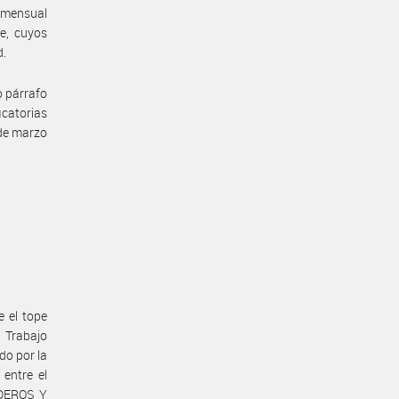
o mensual
e, cuyos
d.
o párrafo
icatorias
 de marzo
e el tope
e Trabajo
do por la
entre el
DEROS Y