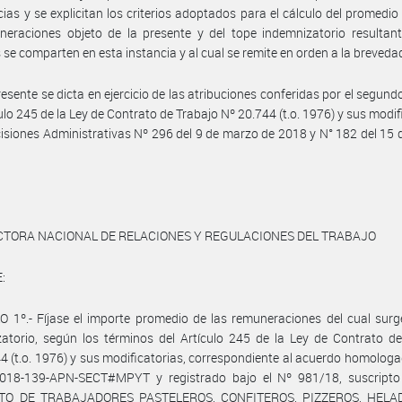
ias y se explicitan los criterios adoptados para el cálculo del promedi
eraciones objeto de la presente y del tope indemnizatorio resultant
 se comparten en esta instancia y al cual se remite en orden a la breveda
resente se dicta en ejercicio de las atribuciones conferidas por el segund
culo 245 de la Ley de Contrato de Trabajo Nº 20.744 (t.o. 1976) y sus modif
cisiones Administrativas Nº 296 del 9 de marzo de 2018 y N° 182 del 15
CTORA NACIONAL DE RELACIONES Y REGULACIONES DEL TRABAJO
:
 1º.- Fíjase el importe promedio de las remuneraciones del cual surg
atorio, según los términos del Artículo 245 de la Ley de Contrato d
4 (t.o. 1976) y sus modificatorias, correspondiente al acuerdo homologa
018-139-APN-SECT#MPYT y registrado bajo el Nº 981/18, suscripto 
ATO DE TRABAJADORES PASTELEROS, CONFITEROS, PIZZEROS, HELA