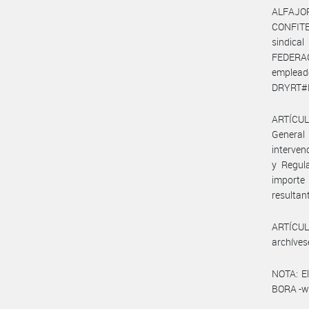
ALFAJO
CONFITE
sindic
FEDERAC
emplea
DRYRT#MP
ARTÍCULO
General
interven
y Regula
importe 
resultan
ARTÍCULO
archíves
NOTA: El
BORA -ww