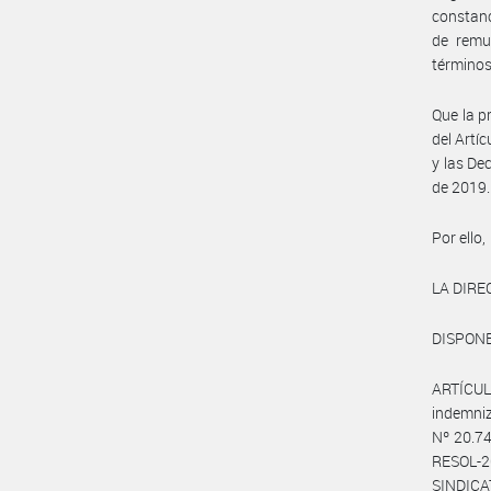
constanc
de remun
términos
Que la p
del Artí
y las De
de 2019.
Por ello,
LA DIRE
DISPONE
ARTÍCULO
indemniz
Nº 20.74
RESOL-2
SINDIC