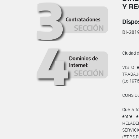
Y R
Dispo
DI-20
Ciudad 
VISTO e
TRABAJO
(t.o.197
CONSID
Que a fo
entre 
HELADE
SERVIC
(F.T.P.S