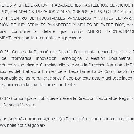
REROS y la FEDERACIÓN TRABAJADORES PASTELEROS, SERVICIOS R
ROS, HELADEROS, PIZZEROS Y ALFAJOREROS (F.T.P.S.R.C.H.P.Y A.), por 
al y el CENTRO DE INDUSTRIALES PANADEROS Y AFINES DE PARA
IÓN DE INDUSTRIALES PANADEROS Y AFINES DE ENTRE RÍOS, por 
dora, conforme al detalle que, como ANEXO IF-2019669413
YT, forma parte integrante de la presente.
 2º.- Gírese a la Dirección de Gestión Documental dependiente de la 
 de Informática, Innovación Tecnológica y Gestión Documental
ción correspondiente. Cumplido ello, vuelva a la Dirección Nacional de R
ciones del Trabajo a fin de que el Departamento de Coordinación reg
promedio de las remuneraciones fijado por este acto y del tope indem
te y proceda a la guarda correspondiente.
 3º.- Comuníquese, publíquese, dése a la Dirección Nacional del Registro 
e. Gabriela Marcello
/los Anexo/s que integra/n este(a) Disposición se publican en la edició
w.boletinoficial.gob.ar-