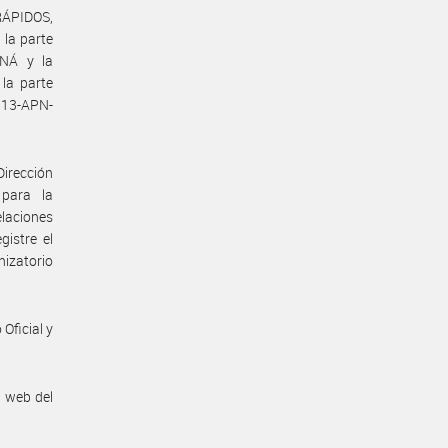
ÁPIDOS,
la parte
NÁ y la
la parte
13-APN-
Dirección
 para la
elaciones
istre el
nizatorio
Oficial y
n web del