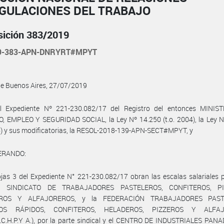
EGULACIONES DEL TRABAJO
sición 383/2019
19-383-APN-DNRYRT#MPYT
de Buenos Aires, 27/07/2019
l Expediente Nº 221-230.082/17 del Registro del entonces MINIS
, EMPLEO Y SEGURIDAD SOCIAL, la Ley Nº 14.250 (t.o. 2004), la Ley N
6) y sus modificatorias, la RESOL-2018-139-APN-SECT#MPYT, y
ERANDO:
jas 3 del Expediente N° 221-230.082/17 obran las escalas salariales
el SINDICATO DE TRABAJADORES PASTELEROS, CONFITEROS, PI
ROS Y ALFAJOREROS, y la FEDERACIÓN TRABAJADORES PAST
IOS RÁPIDOS, CONFITEROS, HELADEROS, PIZZEROS Y ALFA
.R.C.H.P.Y A.), por la parte sindical y el CENTRO DE INDUSTRIALES PA