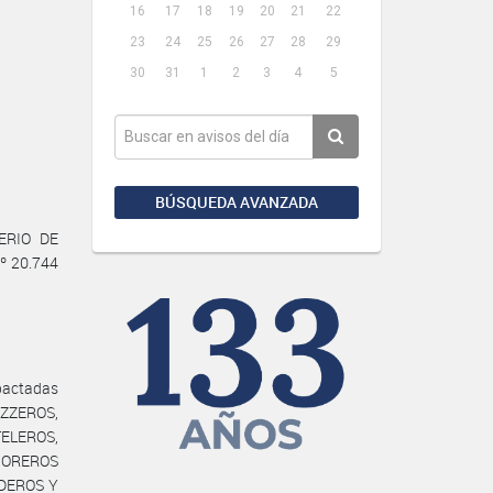
16
17
18
19
20
21
22
23
24
25
26
27
28
29
30
31
1
2
3
4
5
BÚSQUEDA AVANZADA
TERIO DE
º 20.744
 pactadas
ZZEROS,
ELEROS,
JOREROS
NADEROS Y