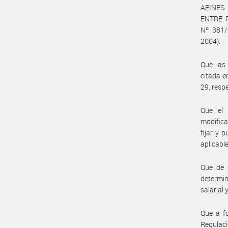
AFINES
ENTRE R
Nº 381/0
2004).
Que las
citada e
29, resp
Que el 
modific
fijar y 
aplicable
Que de c
determin
salarial
Que a fo
Regulaci