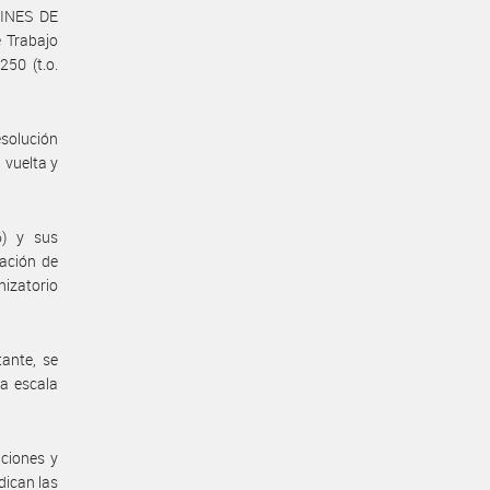
INES DE
 Trabajo
50 (t.o.
solución
 vuelta y
6) y sus
ación de
nizatorio
ante, se
la escala
aciones y
dican las