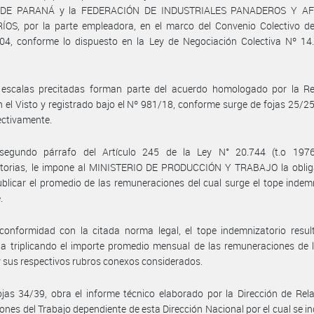
 DE PARANÁ y la FEDERACIÓN DE INDUSTRIALES PANADEROS Y AF
ÍOS, por la parte empleadora, en el marco del Convenio Colectivo de
4, conforme lo dispuesto en la Ley de Negociación Colectiva Nº 14.2
 escalas precitadas forman parte del acuerdo homologado por la Re
n el Visto y registrado bajo el Nº 981/18, conforme surge de fojas 25/25
ectivamente.
segundo párrafo del Artículo 245 de la Ley N° 20.744 (t.o 197
atorias, le impone al MINISTERIO DE PRODUCCIÓN Y TRABAJO la oblig
publicar el promedio de las remuneraciones del cual surge el tope indem
.
onformidad con la citada norma legal, el tope indemnizatorio result
a triplicando el importe promedio mensual de las remuneraciones de 
 y sus respectivos rubros conexos considerados.
jas 34/39, obra el informe técnico elaborado por la Dirección de Rel
ones del Trabajo dependiente de esta Dirección Nacional por el cual se in