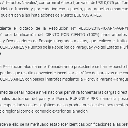
 Artefactos Navales”, conforme al Anexo I, un valor de U$S 0,075 por To
 Neto o fracción y por cada ingreso a puerto, para aquellas embarca
 que arriben a las instalaciones del Puerto BUENOS AIRES.
iante el dictado de la Resolución Nº RESOL-2019-40-APN-AGP
ció una bonificación del CIENTO POR CIENTO (100%) para aquellos
 y Remolcadores de Empuje integrados a estas, que realicen el tráfico
UENOS AIRES y Puertos de la República de Paraguay y/o del Estado Plur
a.
a Resolución aludida en el Considerando precedente se han expuesto 
por las que resulta conveniente incentivar el tráfico de barcazas que co
UENOS AIRES con países limítrofes mediante la Hidrovía Paraná-Paragu
medida de tal índole a nivel nacional permitirá fomentar las cargas direc
inales portuarias del país y el Puerto BUENOS AIRES, dando la posib
la capacidad y costos logísticos de los productores locales, incrementa
cio regional como el comercio exterior de la nación.
rden a ello, se ha merituado establecer idénticas bonificaciones a las pre