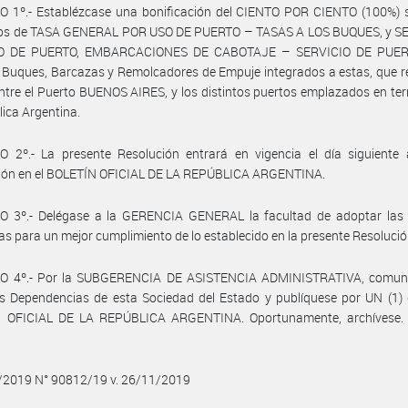
O 1º.- Establézcase una bonificación del CIENTO POR CIENTO (100%) s
os de TASA GENERAL POR USO DE PUERTO – TASAS A LOS BUQUES, y S
O DE PUERTO, EMBARCACIONES DE CABOTAJE – SERVICIO DE PUERT
 Buques, Barcazas y Remolcadores de Empuje integrados a estas, que re
entre el Puerto BUENOS AIRES, y los distintos puertos emplazados en terr
lica Argentina.
O 2º.- La presente Resolución entrará en vigencia el día siguiente 
ción en el BOLETÍN OFICIAL DE LA REPÚBLICA ARGENTINA.
O 3º.- Delégase a la GERENCIA GENERAL la facultad de adoptar las
as para un mejor cumplimiento de lo establecido en la presente Resolució
O 4º.- Por la SUBGERENCIA DE ASISTENCIA ADMINISTRATIVA, comun
s Dependencias de esta Sociedad del Estado y publíquese por UN (1) 
 OFICIAL DE LA REPÚBLICA ARGENTINA. Oportunamente, archívese.
1/2019 N° 90812/19 v. 26/11/2019