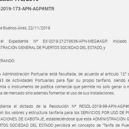
-2019-173-APN-AGP#MTR
de Buenos Aires, 22/11/2019
el Expediente Nº EX-2019-21219636-APN-MEG#AGP, iniciad
TRACIÓN GENERAL DE PUERTOS SOCIEDAD DEL ESTADO, y
ERANDO:
 Administración Portuaria está facultada, de acuerdo al artículo 12° 
3 de Actividades Portuarias para fijar su propio tarifario, siendo 
nta o instrumento de política comercial que permite no solo ganar o
a de mercado sino además fomentar el uso de sus instalaciones.
iante el dictado de la Resolución Nº RESOL-2019-98-APN-AGP
n los valores y estructura tarifaria para los SERVICIOS POR USO DE 
CIONES DE CABOTAJE, estableciéndose que esta ADMINISTRACIÓN
TOS SOCIEDAD DEL ESTADO percibirá en concepto de “Tarifa de Puer