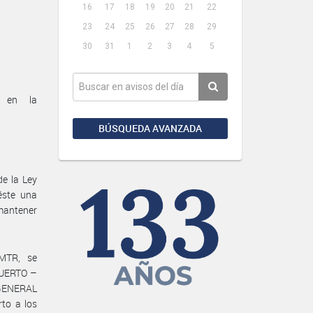
16
17
18
19
20
21
22
23
24
25
26
27
28
29
30
31
1
2
3
4
5
o en la
BÚSQUEDA AVANZADA
de la Ley
éste una
 mantener
#MTR, se
PUERTO –
 GENERAL
to a los