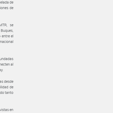
nelada de
ciones de
#MTR, se
 Buques,
 entre el
inacional
fundadas
necten al
ay.
tas desde
ilidad de
ndo tanto
vistas en