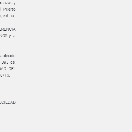
rcazas y
l Puerto
rgentina.
GERENCIA
OS y la
tablecido
.093, del
DAD DEL
28/16.
OCIEDAD