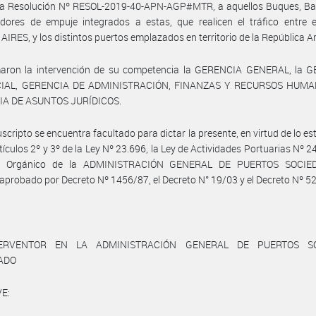
ida Resolución Nº RESOL-2019-40-APN-AGP#MTR, a aquellos Buques, Ba
dores de empuje integrados a estas, que realicen el tráfico entre e
IRES, y los distintos puertos emplazados en territorio de la República A
aron la intervención de su competencia la GERENCIA GENERAL, la 
IAL, GERENCIA DE ADMINISTRACIÓN, FINANZAS Y RECURSOS HUMAN
A DE ASUNTOS JURÍDICOS.
uscripto se encuentra facultado para dictar la presente, en virtud de lo es
rtículos 2º y 3º de la Ley Nº 23.696, la Ley de Actividades Portuarias Nº 24
to Orgánico de la ADMINISTRACIÓN GENERAL DE PUERTOS SOCIE
probado por Decreto Nº 1456/87, el Decreto N° 19/03 y el Decreto Nº 5
ERVENTOR EN LA ADMINISTRACIÓN GENERAL DE PUERTOS S
TADO
E: