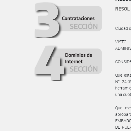
RESOL
Ciudad 
VISTO 
ADMINIS
CONSID
Que esta
N° 24.09
herramie
una cuot
Que med
aprobaro
EMBARCA
DE PUER