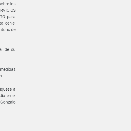
obre los
ERVICIOS
O, para
alicen el
itorio de
al de su
 medidas
n.
íquese a
día en el
 Gonzalo