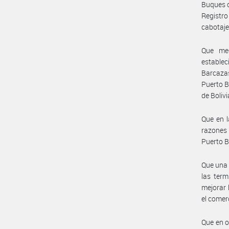
Buques o
Registro
cabotaje
Que med
estable
Barcazas
Puerto B
de Bolivi
Que en l
razones 
Puerto B
Que una 
las term
mejorar 
el comer
Que en o