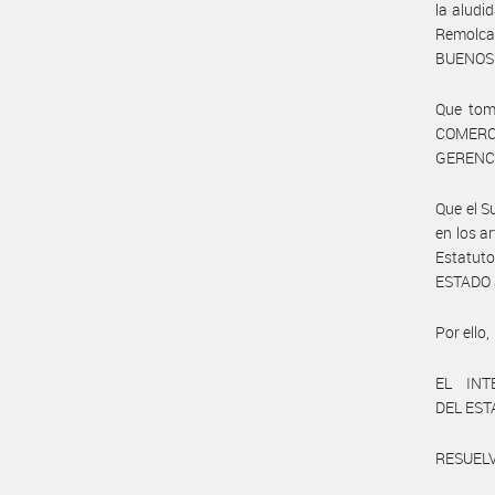
la alud
Remolca
BUENOS A
Que tom
COMERC
GERENCI
Que el S
en los a
Estatu
ESTADO a
Por ello,
EL INT
DEL ES
RESUELV