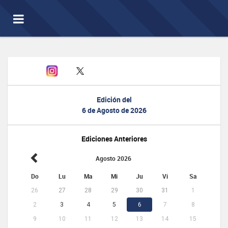
Toggle
navigation
Edición del
6 de Agosto de 2026
Ediciones Anteriores
Agosto 2026
Do
Lu
Ma
Mi
Ju
Vi
Sa
26
27
28
29
30
31
1
2
3
4
5
6
7
8
9
10
11
12
13
14
15