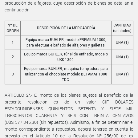
producción de alfajores, cuya descripción de bienes se detallan a
continuación:
Nº DE
CANTIDAD
DESCRIPCIÓN DE LA MERCADERÍA
ORDEN
(unidades)
Equipo marca BUHLER, modelo PREMIUM 1300,
1
UNA (1)
para efectuar e bañado de alfajores y galletas.
Equipo marca BUHLER, túnel de enfriado, modelo
2
UNA (1)
UKK 1300.
Equipo marca BUHLER, maquina templadora para
3
utilizar con el chocolate modelo BETAMAT 1000
UNA (1)
TDC.
ARTÍCULO 2°.- El monto de los bienes sujetos al beneficio de la
presente resolución es de un valor CIF DÓLARES
ESTADOUNIDENSES QUINIENTOS SETENTA Y SIETE MIL
TRESCIENTOS CUARENTA Y SEIS CON TREINTA CENTAVOS
(U$S 577.346,30) (sin repuestos). Asimismo, a fin de determinar el
monto correspondiente a repuestos, deberá tenerse en cuenta lo
previsto en el Artículo 10 de la Resolución Nº 256/00 del ex