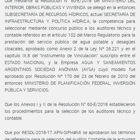
Que mediante la Resolución N° 60-E/2018 del MINISTERIO DEL
INTERIOR, OBRAS PÚBLICAS Y VIVIENDA se delegó en la entonces
SUBSECRETARÍA DE RECURSOS HÍDRICOS, actual SECRETARÍA DE
INFRAESTRUCTURA Y POLÍTICA HÍDRICA, la competencia para
seleccionar mediante concurso público a los auditores técnico y
contable referidos en el artículo 102 del Marco Regulatorio para la
prestación del servicio público de agua potable y desagües
cloacales, aprobado como Anexo 2 de la Ley Nº 26.221 y en el
capítulo IX.8 del “Instrumento de Vinculación” suscripto entre el
ESTADO NACIONAL y la Empresa AGUA Y SANEAMIENTOS
ARGENTINOS SOCIEDAD ANÓNIMA (AYSA) cuyo modelo fue
aprobado por Resolución Nº 170 del 23 de febrero de 2010 del
entonces MINISTERIO DE PLANIFICACIÓN FEDERAL, INVERSIÓN
PÚBLICA Y SERVICIOS.
Que los Anexos I y II de la Resolución N° 60-E/2018 establecieron
los procedimientos para la selección de los auditores técnico y
contable.
Que por RESOL-2018-17 APN-SIPH#MI se aprobaron los términos
de referencia para la selección del Auditor Contable de la actividad