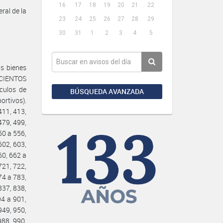
16
17
18
19
20
21
22
ral de la
23
24
25
26
27
28
29
30
31
1
2
3
4
5
os bienes
OCIENTOS
ulos de
BÚSQUEDA AVANZADA
ortivos).
411, 413,
479, 499,
50 a 556,
602, 603,
60, 662 a
721, 722,
74 a 783,
837, 838,
94 a 901,
949, 950,
988, 990,