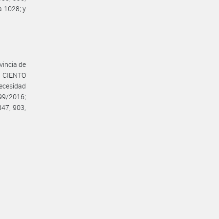
a 1028; y
vincia de
: CIENTO
ecesidad
699/2016;
847, 903,