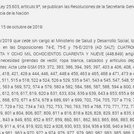
 Ley 25.603, artículo 9º, se publican las Resoluciones de la Secretaría Gene
cia de la Nación
 15 de octubre de 2019:
2019 que cede sin cargo al Ministerio de Salud y Desarrollo Social, l
os en las Disposiciones 74-E, 75-E y 76-E/2019 (AD SALT): CUATR
TA Y OCHO MIL OCHOCIENTOS CUARENTA Y NUEVE (448.849) artçic
necesidad (prendas de vestir, ropa blanca, calzados y artículos dep
tes: Acta Lote GSM 053: 372, 383, 386, 394, 395, 397, 403 a 406, 408, 
, 418, 421, 426 a 444, 446, 447, 448 a 459, 463 a 465, 468 a 471, 473 a 
, 511, 515 a 518, 522 a 524, 526 a 529, 535 a 541, 543 a 545, 547, 548, 5
, 563 a 569, 572, 574 a 579, 580 a 582, 584, 586, 587, 588, 594 a 600, 
, 612, 616, 617, 619, 620 a 631, 633, 634, 636 a 639, 643 a 653, 655 a 6
, 668, 670, 671 a 674, 678 a 689, 691 a 699, 702, 704, 705, 707 a 719, 
7, 729 a 732, 734 a 743, 752, 753, 760, 763, 765 a 768, 770, 771, 772, 7
9, 801 a 804, 806, 807, 809, 811 a 816, 818 a 826, 828, 829, 831 a 835, 
, 843 a 849, 850, 852 a 857, 859, 860, 861, 862, 863, 865, 866, 883, 8
9, 911 a, 914, 919, 920, 922 a 928, 930, 933, 934, 936 a 938, 940 a 943, 
 a 961, 963 a 970, 972 a 974, 976, 977, 979, 980, 982, 983, 985, 986, 