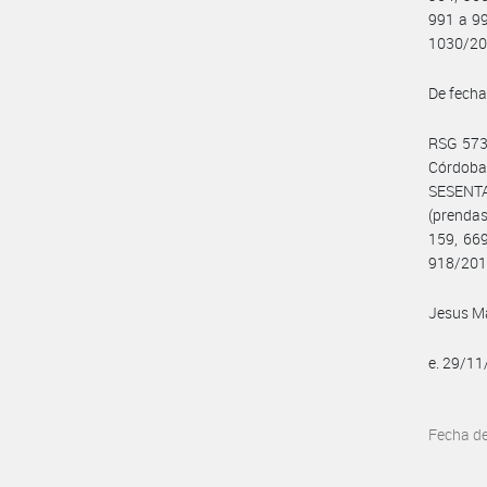
991 a 99
1030/20
De fecha
RSG 573/
Córdoba
SESENTA
(prendas
159, 669
918/2018
Jesus Ma
e. 29/1
Fecha d