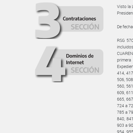
Visto la
Presiden
De fecha
RSG 570/
incluid
CUAREN
primera 
Expedien
414, 417
506, 508
560, 561
609, 611
665, 667
724 a 72
785 a 79
840, 841
903 a 90
954, 955