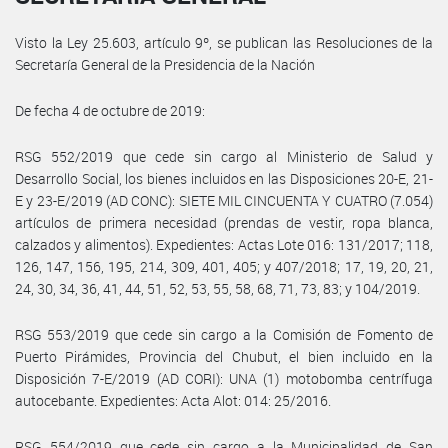
Visto la Ley 25.603, artículo 9º, se publican las Resoluciones de la
Secretaría General de la Presidencia de la Nación
De fecha 4 de octubre de 2019:
RSG 552/2019 que cede sin cargo al Ministerio de Salud y
Desarrollo Social, los bienes incluidos en las Disposiciones 20-E, 21-
E y 23-E/2019 (AD CONC): SIETE MIL CINCUENTA Y CUATRO (7.054)
artículos de primera necesidad (prendas de vestir, ropa blanca,
calzados y alimentos). Expedientes: Actas Lote 016: 131/2017; 118,
126, 147, 156, 195, 214, 309, 401, 405; y 407/2018; 17, 19, 20, 21,
24, 30, 34, 36, 41, 44, 51, 52, 53, 55, 58, 68, 71, 73, 83; y 104/2019.
RSG 553/2019 que cede sin cargo a la Comisión de Fomento de
Puerto Pirámides, Provincia del Chubut, el bien incluido en la
Disposición 7-E/2019 (AD CORI): UNA (1) motobomba centrífuga
autocebante. Expedientes: Acta Alot: 014: 25/2016.
RSG 554/2019 que cede sin cargo a la Municipalidad de San