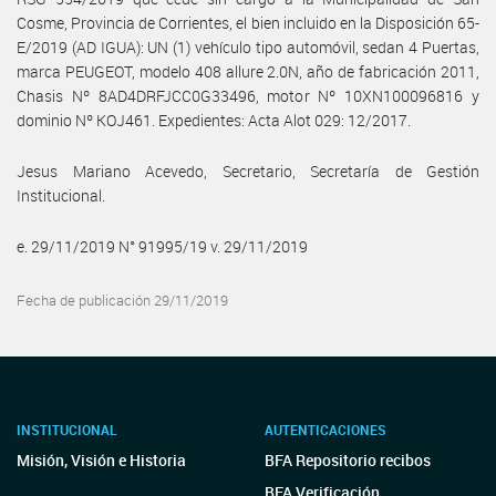
Cosme, Provincia de Corrientes, el bien incluido en la Disposición 65-
E/2019 (AD IGUA): UN (1) vehículo tipo automóvil, sedan 4 Puertas,
marca PEUGEOT, modelo 408 allure 2.0N, año de fabricación 2011,
Chasis Nº 8AD4DRFJCC0G33496, motor Nº 10XN100096816 y
dominio Nº KOJ461. Expedientes: Acta Alot 029: 12/2017.
Jesus Mariano Acevedo, Secretario, Secretaría de Gestión
Institucional.
e. 29/11/2019 N° 91995/19 v. 29/11/2019
Fecha de publicación 29/11/2019
INSTITUCIONAL
AUTENTICACIONES
Misión, Visión e Historia
BFA Repositorio recibos
BFA Verificación