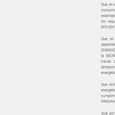
Que, en 
consumo 
estándar
los req
EFICIEN
Que, en
depend
ENERGÉT
la SECR
través 
lámparas
energéti
Que dic
energé
cumplimi
PROGRAM
Que, por