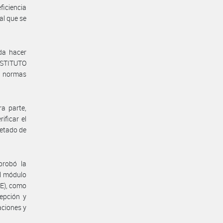
ficiencia
al que se
da hacer
NSTITUTO
s normas
ra parte,
ficar el
uetado de
probó la
el módulo
DE), como
cepción y
aciones y