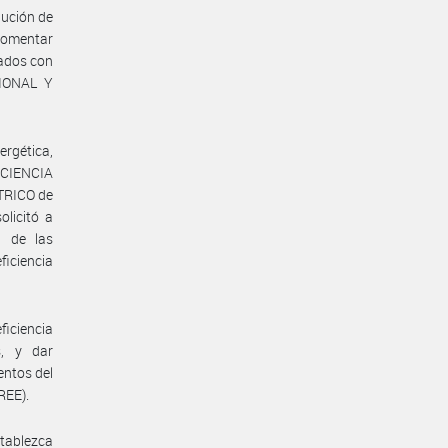
nución de
 fomentar
nados con
CIONAL Y
rgética,
CIENCIA
TRICO de
licitó a
n de las
ficiencia
iciencia
, y dar
entos del
EE).
stablezca