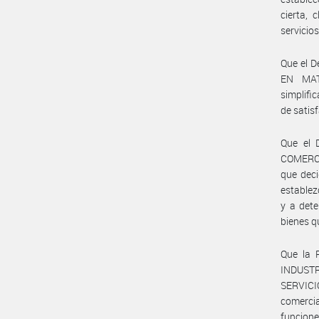
cierta, 
servicio
Que el 
EN MAT
simplifi
de satis
Que el 
COMERCI
que deci
establez
y a dete
bienes q
Que la 
INDUST
SERVICI
comercia
funcione