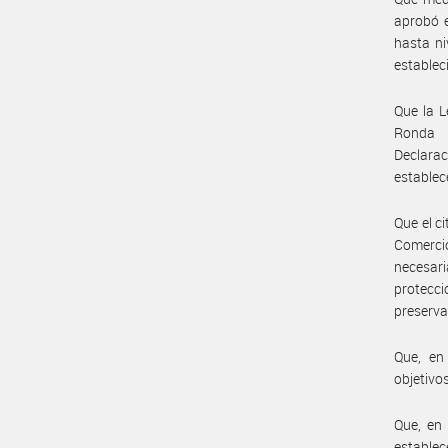
aprobó e
hasta ni
establec
Que la L
Ronda U
Declarac
estable
Que el c
Comercio
necesari
protecci
preserva
Que, en
objetivo
Que, en 
establec