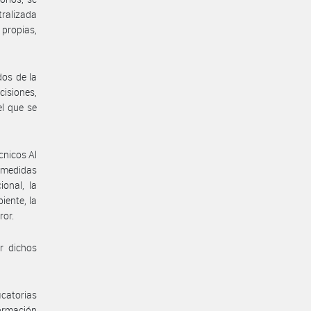
tralizada
 propias,
dos de la
isiones,
el que se
cnicos Al
s medidas
onal, la
iente, la
ror.
r dichos
icatorias
formación