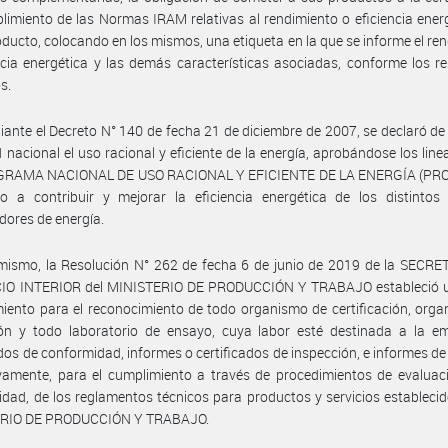
limiento de las Normas IRAM relativas al rendimiento o eficiencia ener
ducto, colocando en los mismos, una etiqueta en la que se informe el re
ncia energética y las demás características asociadas, conforme los r
s.
ante el Decreto N° 140 de fecha 21 de diciembre de 2007, se declaró de 
d nacional el uso racional y eficiente de la energía, aprobándose los lin
GRAMA NACIONAL DE USO RACIONAL Y EFICIENTE DE LA ENERGÍA (PR
o a contribuir y mejorar la eficiencia energética de los distintos 
ores de energía.
mismo, la Resolución N° 262 de fecha 6 de junio de 2019 de la SECRE
O INTERIOR del MINISTERIO DE PRODUCCIÓN Y TRABAJO estableció 
iento para el reconocimiento de todo organismo de certificación, org
ión y todo laboratorio de ensayo, cuya labor esté destinada a la em
ados de conformidad, informes o certificados de inspección, e informes d
vamente, para el cumplimiento a través de procedimientos de evaluac
dad, de los reglamentos técnicos para productos y servicios establecid
RIO DE PRODUCCIÓN Y TRABAJO.