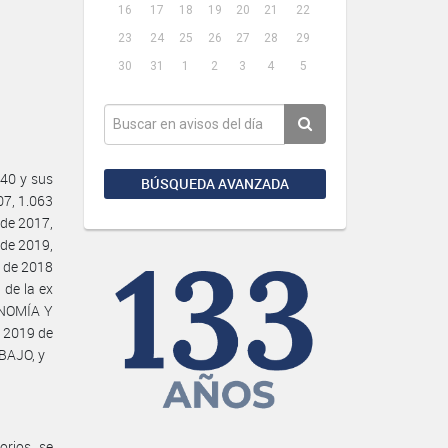
16
17
18
19
20
21
22
23
24
25
26
27
28
29
30
31
1
2
3
4
5
40 y sus
BÚSQUEDA AVANZADA
07, 1.063
 de 2017,
 de 2019,
o de 2018
de la ex
ONOMÍA Y
e 2019 de
BAJO, y
rios, se