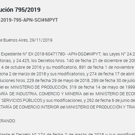
ución 795/2019
-2019-795-APN-SCI#MPYT
de Buenos Aires, 29/11/2019
l Expediente N° EX-2018-60471780- -APN-DGD#MPYT, las Leyes N° 24.2
torias, y 24.425, los Decretos Nros. 140 de fecha 21 de diciembre de 20
 4 de octubre de 2016 y su modificatorio, 891 de fecha 1 de noviembre
echa 2 de marzo de 2018 y sus modificatorios, y 274 de fecha 17 de abril
luciones Nros. 229 de fecha 29 de mayo de 2018, 299 de fecha 30 de juli
el ex MINISTERIO DE PRODUCCIÓN, 319 de fecha 14 de mayo de 1999 
RÍA DE INDUSTRIA, COMERCIO Y MINERÍA del ex MINISTERIO DE EC
SERVICIOS PÚBLICOS y sus modificaciones, y 262 de fecha 6 de junio d
ETARÍA DE COMERCIO INTERIOR del MINISTERIO DE PRODUCCIÓN Y TRA
ERANDO:
ante el Decreto N° 174 de fecha 2 de marzo de 2018 y sus modificato