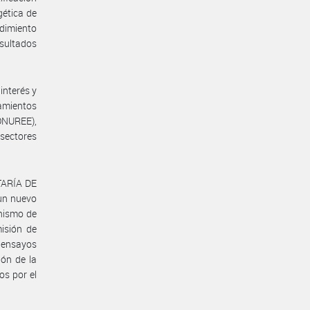
gética de
ndimiento
esultados
interés y
eamientos
ONUREE),
sectores
TARÍA DE
un nuevo
anismo de
isión de
e ensayos
ión de la
os por el