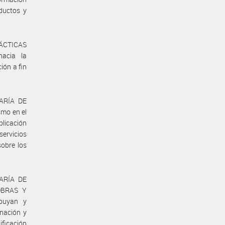
oductos y
RÁCTICAS
acia la
ión a fin
TARÍA DE
mo en el
plicación
servicios
sobre los
TARÍA DE
OBRAS Y
ibuyan y
inación y
ificación