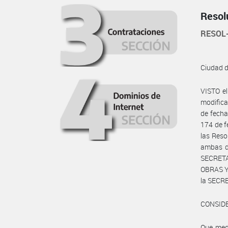
Resol
RESOL
Ciudad 
VISTO e
modifica
de fecha
174 de f
las Reso
ambas d
SECRETA
OBRAS Y 
la SECR
CONSID
Que medi