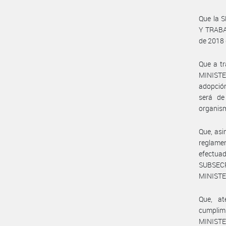
Que la 
Y TRABAJ
de 2018
Que a tr
MINISTE
adopción
será de
organism
Que, asi
reglame
efectuad
SUBSEC
MINISTER
Que, at
cumplimi
MINISTE