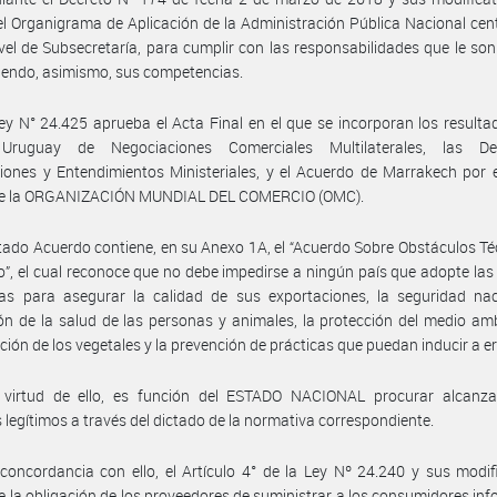
l Organigrama de Aplicación de la Administración Pública Nacional cen
vel de Subsecretaría, para cumplir con las responsabilidades que le son
iendo, asimismo, sus competencias.
ey N° 24.425 aprueba el Acta Final en el que se incorporan los resulta
ruguay de Negociaciones Comerciales Multilaterales, las Dec
iones y Entendimientos Ministeriales, y el Acuerdo de Marrakech por 
ce la ORGANIZACIÓN MUNDIAL DEL COMERCIO (OMC).
itado Acuerdo contiene, en su Anexo 1A, el “Acuerdo Sobre Obstáculos Té
”, el cual reconoce que no debe impedirse a ningún país que adopte la
as para asegurar la calidad de sus exportaciones, la seguridad naci
ón de la salud de las personas y animales, la protección del medio amb
ción de los vegetales y la prevención de prácticas que puedan inducir a er
 virtud de ello, es función del ESTADO NACIONAL procurar alcanza
s legítimos a través del dictado de la normativa correspondiente.
concordancia con ello, el Artículo 4° de la Ley Nº 24.240 y sus modif
e la obligación de los proveedores de suministrar a los consumidores in