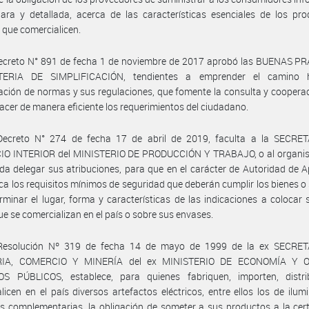
clara y detallada, acerca de las características esenciales de los pr
s que comercialicen.
Decreto N° 891 de fecha 1 de noviembre de 2017 aprobó las BUENAS P
ERIA DE SIMPLIFICACIÓN, tendientes a emprender el camino h
cación de normas y sus regulaciones, que fomente la consulta y cooperac
facer de manera eficiente los requerimientos del ciudadano.
Decreto N° 274 de fecha 17 de abril de 2019, faculta a la SECRE
O INTERIOR del MINISTERIO DE PRODUCCIÓN Y TRABAJO, o al organis
da delegar sus atribuciones, para que en el carácter de Autoridad de A
ca los requisitos mínimos de seguridad que deberán cumplir los bienes o 
rminar el lugar, forma y características de las indicaciones a colocar 
ue se comercializan en el país o sobre sus envases.
Resolución Nº 319 de fecha 14 de mayo de 1999 de la ex SECRE
RIA, COMERCIO Y MINERÍA del ex MINISTERIO DE ECONOMÍA Y 
OS PÚBLICOS, establece, para quienes fabriquen, importen, distr
licen en el país diversos artefactos eléctricos, entre ellos los de ilum
s complementarias, la obligación de someter a sus productos a la cert