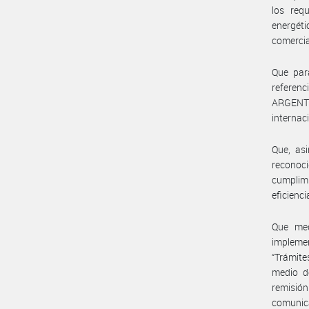
los requ
energéti
comercia
Que par
referen
ARGENTI
internac
Que, asi
reconoc
cumplimi
eficienci
Que med
implemen
“Trámite
medio de
remisión
comunica