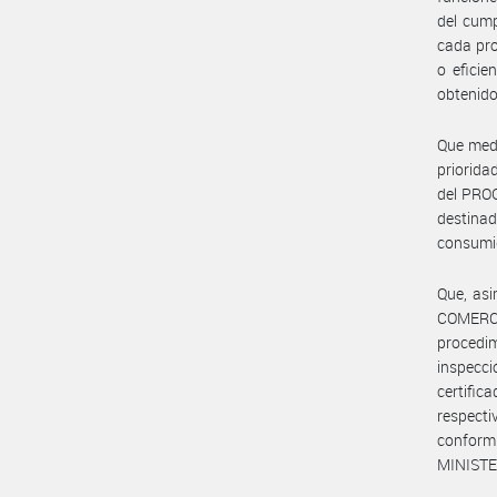
del cump
cada pro
o eficie
obtenido
Que medi
priorida
del PRO
destinad
consumid
Que, asi
COMERCI
procedim
inspecc
certific
respecti
conformi
MINISTE