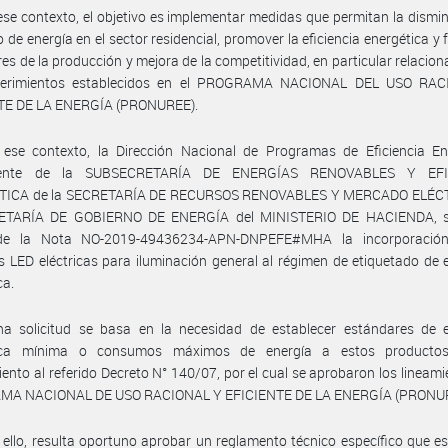
ese contexto, el objetivo es implementar medidas que permitan la dismi
de energía en el sector residencial, promover la eficiencia energética y
es de la producción y mejora de la competitividad, en particular relacio
uerimientos establecidos en el PROGRAMA NACIONAL DEL USO RA
TE DE LA ENERGÍA (PRONUREE).
 ese contexto, la Dirección Nacional de Programas de Eficiencia Ene
iente de la SUBSECRETARÍA DE ENERGÍAS RENOVABLES Y EFI
ICA de la SECRETARÍA DE RECURSOS RENOVABLES Y MERCADO ELÉC
ETARÍA DE GOBIERNO DE ENERGÍA del MINISTERIO DE HACIENDA, so
de la Nota NO-2019-49436234-APN-DNPEFE#MHA la incorporació
 LED eléctricas para iluminación general al régimen de etiquetado de e
ca.
ha solicitud se basa en la necesidad de establecer estándares de ef
tica mínima o consumos máximos de energía a estos productos
ento al referido Decreto N° 140/07, por el cual se aprobaron los lineami
A NACIONAL DE USO RACIONAL Y EFICIENTE DE LA ENERGÍA (PRONUR
 ello, resulta oportuno aprobar un reglamento técnico específico que e