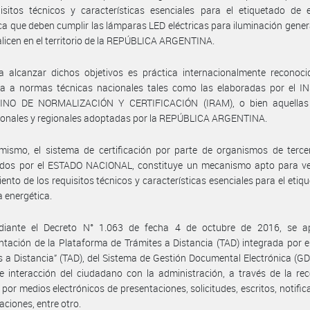
isitos técnicos y características esenciales para el etiquetado de e
ca que deben cumplir las lámparas LED eléctricas para iluminación gener
licen en el territorio de la REPÚBLICA ARGENTINA.
a alcanzar dichos objetivos es práctica internacionalmente reconoci
cia a normas técnicas nacionales tales como las elaboradas por el I
NO DE NORMALIZACIÓN Y CERTIFICACIÓN (IRAM), o bien aquella
ionales y regionales adoptadas por la REPÚBLICA ARGENTINA.
mismo, el sistema de certificación por parte de organismos de terce
idos por el ESTADO NACIONAL, constituye un mecanismo apto para veri
ento de los requisitos técnicos y características esenciales para el etiq
a energética.
iante el Decreto N° 1.063 de fecha 4 de octubre de 2016, se a
tación de la Plataforma de Trámites a Distancia (TAD) integrada por 
s a Distancia” (TAD), del Sistema de Gestión Documental Electrónica (G
 interacción del ciudadano con la administración, a través de la re
 por medios electrónicos de presentaciones, solicitudes, escritos, notific
ciones, entre otro.