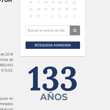
16
17
18
19
20
21
22
23
24
25
26
27
28
29
30
31
1
2
3
4
5
BÚSQUEDA AVANZADA
e de 2018
incia de
DERECHOS
 515/03,
 puso en
erminados
te el uso