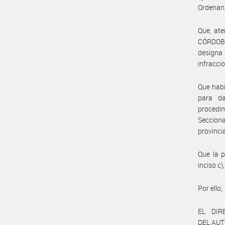
Ordenan
Que, ate
CÓRDOBA
designa 
infracci
Que habi
para da
procedi
Secciona
provinc
Que la p
inciso c)
Por ello,
EL DIR
DEL AU