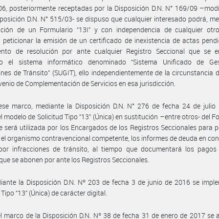
6, posteriormente receptadas por la Disposición D.N. N° 169/09 –modi
sposición D.N. N° 515/03- se dispuso que cualquier interesado podrá, me
ación de un Formulario “13I” y con independencia de cualquier otro
l, peticionar la emisión de un certificado de inexistencia de actas pend
ento de resolución por ante cualquier Registro Seccional que se e
o el sistema informático denominado “Sistema Unificado de Ge
ones de Tránsito” (SUGIT), ello independientemente de la circunstancia 
enio de Complementación de Servicios en esa jurisdicción.
se marco, mediante la Disposición D.N. N° 276 de fecha 24 de julio 
l modelo de Solicitud Tipo “13” (Única) en sustitución –entre otros- del F
ue será utilizada por los Encargados de los Registros Seccionales para p
 el organismo contravencional competente, los informes de deuda en co
por infracciones de tránsito, al tiempo que documentará los pagos
que se abonen por ante los Registros Seccionales.
ante la Disposición D.N. Nº 203 de fecha 3 de junio de 2016 se impl
 Tipo “13” (Única) de carácter digital.
l marco de la Disposición D.N. Nº 38 de fecha 31 de enero de 2017 se 