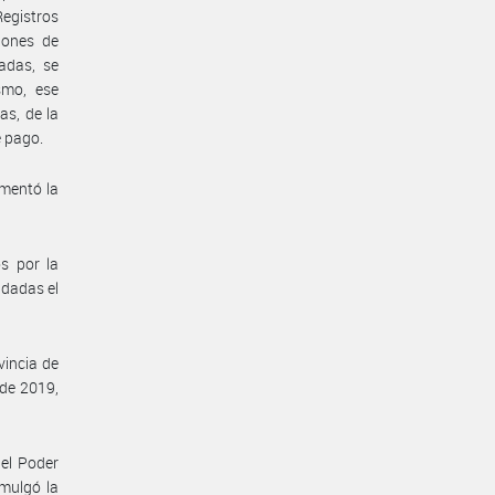
Registros
iones de
adas, se
smo, ese
as, de la
e pago.
ementó la
s por la
ndadas el
incia de
de 2019,
el Poder
mulgó la