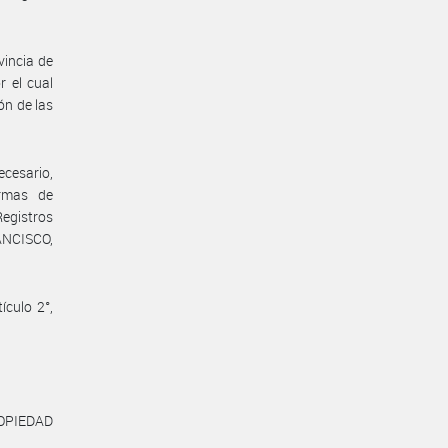
incia de
 el cual
ón de las
ecesario,
ormas de
egistros
RANCISCO,
ículo 2°,
OPIEDAD