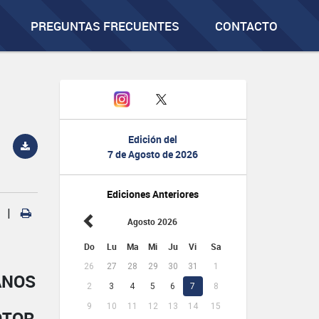
PREGUNTAS FRECUENTES
CONTACTO
Edición del
7 de Agosto de 2026
Ediciones Anteriores
|
Agosto 2026
Do
Lu
Ma
Mi
Ju
Vi
Sa
26
27
28
29
30
31
1
ANOS
2
3
4
5
6
7
8
9
10
11
12
13
14
15
OTOR