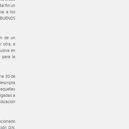
al fin un
apa a los
E BUENOS
ón de un
r otra, a
lusiva en
 para la
cha 30 de
descripta
aquellas
ligadas a
adicación
ncionado
ción D.N.