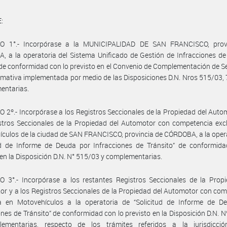
:
O 1°.- Incorpórase a la MUNICIPALIDAD DE SAN FRANCISCO, prov
 a la operatoria del Sistema Unificado de Gestión de Infracciones de
de conformidad con lo previsto en el Convenio de Complementación de Se
rmativa implementada por medio de las Disposiciones D.N. Nros 515/03,
entarias.
 2º.- Incorpórase a los Registros Seccionales de la Propiedad del Auto
stros Seccionales de la Propiedad del Automotor con competencia exc
culos de la ciudad de SAN FRANCISCO, provincia de CÓRDOBA, a la oper
tud de Informe de Deuda por Infracciones de Tránsito” de conformida
 en la Disposición D.N. N° 515/03 y complementarias.
 3°.- Incorpórase a los restantes Registros Seccionales de la Propi
r y a los Registros Seccionales de la Propiedad del Automotor con co
va en Motovehículos a la operatoria de “Solicitud de Informe de D
ones de Tránsito” de conformidad con lo previsto en la Disposición D.N. 
ementarias, respecto de los trámites referidos a la jurisdicci