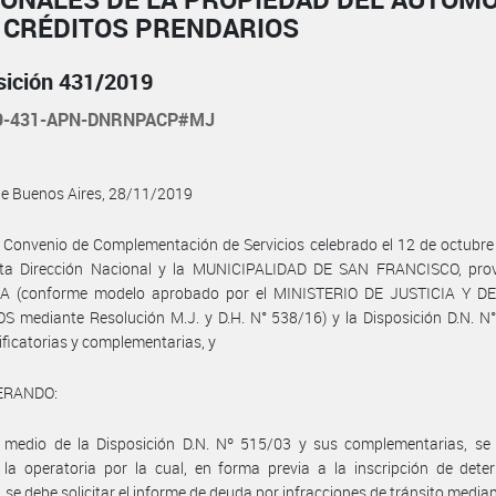
E CRÉDITOS PRENDARIOS
sición 431/2019
19-431-APN-DNRNPACP#MJ
de Buenos Aires, 28/11/2019
 Convenio de Complementación de Servicios celebrado el 12 de octubr
sta Dirección Nacional y la MUNICIPALIDAD DE SAN FRANCISCO, prov
 (conforme modelo aprobado por el MINISTERIO DE JUSTICIA Y 
mediante Resolución M.J. y D.H. N° 538/16) y la Disposición D.N. N°
ficatorias y complementarias, y
ERANDO:
 medio de la Disposición D.N. Nº 515/03 y sus complementarias, se
 la operatoria por la cual, en forma previa a la inscripción de det
, se debe solicitar el informe de deuda por infracciones de tránsito median