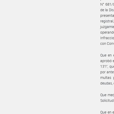
N° 681/0
de la Di
present
registra
juzgami
operand
Infracci
con Conv
Que en e
aprobó e
13”I”, q
por ante
multas 
deudas, 
Que medi
Solicitud
Que en e