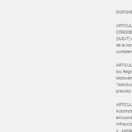
DISPONE
ARTÍCUL
CÓRDOBA,
(SUGIT) 
de la no
complem
ARTICULO
los Regi
Motovehí
“Solici
previsto
ARTÍCULO
Automoto
exclusi
Infracci
y compl