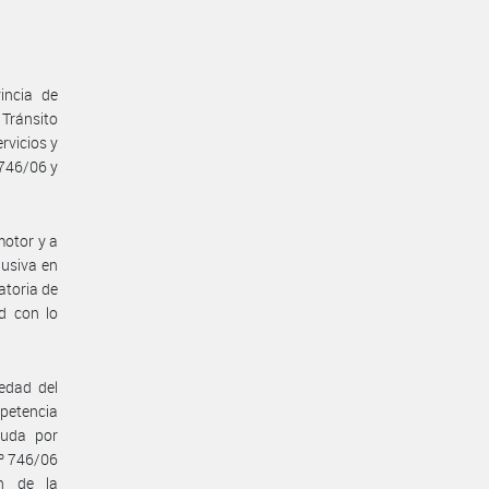
incia de
 Tránsito
rvicios y
 746/06 y
motor y a
lusiva en
atoria de
d con lo
edad del
mpetencia
euda por
Nº 746/06
ón de la