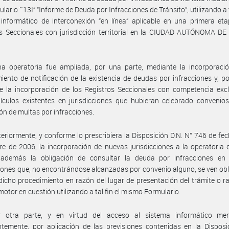
ulario ¨13I” “Informe de Deuda por Infracciones de Tránsito”, utilizando a t
informático de interconexión “en línea” aplicable en una primera et
os Seccionales con jurisdicción territorial en la CIUDAD AUTÓNOMA D
ha operatoria fue ampliada, por una parte, mediante la incorporaci
iento de notificación de la existencia de deudas por infracciones y, po
e la incorporación de los Registros Seccionales con competencia exc
culos existentes en jurisdicciones que hubieran celebrado convenios
ón de multas por infracciones.
eriormente, y conforme lo prescribiera la Disposición D.N. N° 746 de fe
e de 2006, la incorporación de nuevas jurisdicciones a la operatoria 
además la obligación de consultar la deuda por infracciones en 
ciones que, no encontrándose alcanzadas por convenio alguno, se ven ob
 dicho procedimiento en razón del lugar de presentación del trámite o r
motor en cuestión utilizando a tal fin el mismo Formulario.
 otra parte, y en virtud del acceso al sistema informático me
temente, por aplicación de las previsiones contenidas en la Disposi