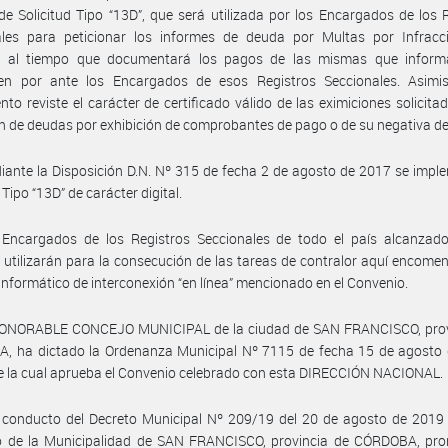
e Solicitud Tipo “13D”, que será utilizada por los Encargados de los 
ales para peticionar los informes de deuda por Multas por Infracc
o, al tiempo que documentará los pagos de las mismas que inform
icen por ante los Encargados de esos Registros Seccionales. Asimi
nto reviste el carácter de certificado válido de las eximiciones solicitad
ón de deudas por exhibición de comprobantes de pago o de su negativa d
ante la Disposición D.N. Nº 315 de fecha 2 de agosto de 2017 se impl
 Tipo “13D” de carácter digital.
 Encargados de los Registros Seccionales de todo el país alcanzado
 utilizarán para la consecución de las tareas de contralor aquí encome
informático de interconexión “en línea” mencionado en el Convenio.
HONORABLE CONCEJO MUNICIPAL de la ciudad de SAN FRANCISCO, prov
, ha dictado la Ordenanza Municipal Nº 7115 de fecha 15 de agosto 
 la cual aprueba el Convenio celebrado con esta DIRECCIÓN NACIONAL.
 conducto del Decreto Municipal Nº 209/19 del 20 de agosto de 2019 
vo de la Municipalidad de SAN FRANCISCO, provincia de CÓRDOBA, pro