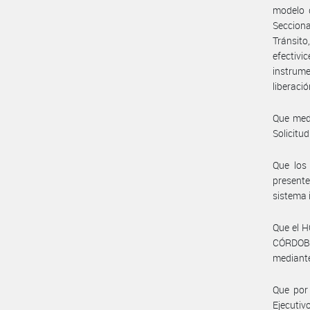
modelo d
Seccion
Tránsit
efectiv
instrume
liberaci
Que medi
Solicitud
Que los
presente
sistema 
Que el 
CÓRDOBA
mediante
Que por
Ejecuti