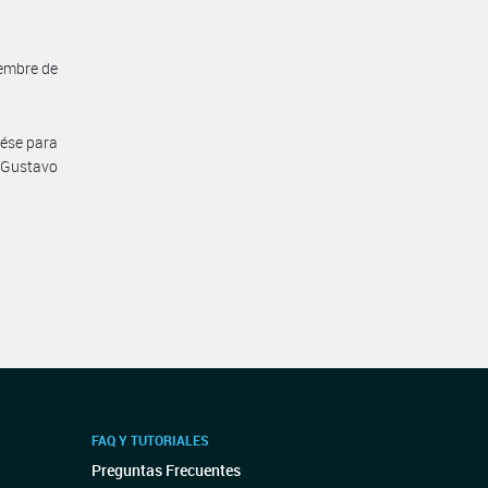
iembre de
dése para
s Gustavo
FAQ Y TUTORIALES
Preguntas Frecuentes