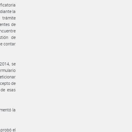
ficatoria
diante la
 trámite
ientes de
ncuentre
stión de
de contar
2014, se
ormulario
eticionar
ncepto de
 de esas
ementó la
aprobó el