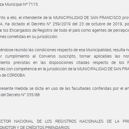
za Municipal Nº 7115.
nto a ello, el intendente de la MUNICIPALIDAD DE SAN FRANCISCO prov
, ha dictado el Decreto N° 259/2019 del 23 de octubre de 2019, por
a los Encargados de Registro de todo el país como agentes de percepci
ones cometidas en su jurisdicción.
éndose reunido las condiciones respecto de esa Municipalidad, resulta n
r cumplimiento al Convenio suscripto, tornar aplicables las n
miento previstas en las disposiciones citadas respecto de los R
les con competencia en la jurisdicción de la MUNICIPALIDAD DE SAN F
ia de CÓRDOBA.
resente medida se dicta en uso de las facultades conferidas por el art
, del Decreto N° 335/88.
ECTOR NACIONAL DE LOS REGISTROS NACIONALES DE LA PR
TOMOTOR Y DE CRÉDITOS PRENDARIOS