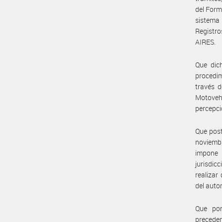
del Form
sistema 
Registr
AIRES.
Que dic
procedim
través d
Motovehí
percepci
Que post
noviembr
impone 
jurisdic
realizar
del auto
Que por
preceden