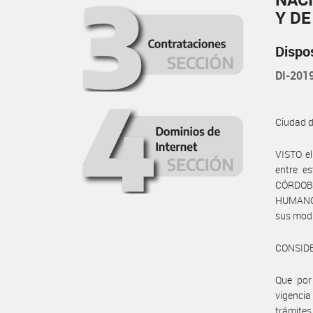
Y D
Dispo
DI-20
Ciudad 
VISTO el
entre e
CÓRDOBA
HUMANOS 
sus modi
CONSID
Que por
vigencia
trámites