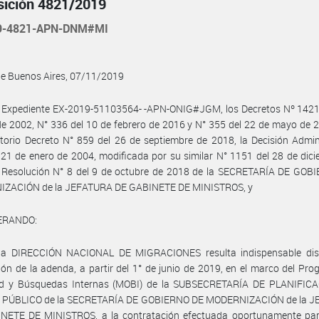
sición 4821/2019
19-4821-APN-DNM#MI
de Buenos Aires, 07/11/2019
l Expediente EX-2019-51103564- -APN-ONIG#JGM, los Decretos Nº 1421 
e 2002, N° 336 del 10 de febrero de 2016 y N° 355 del 22 de mayo de 
torio Decreto N° 859 del 26 de septiembre de 2018, la Decisión Admin
 21 de enero de 2004, modificada por su similar N° 1151 del 28 de dic
a Resolución N° 8 del 9 de octubre de 2018 de la SECRETARÍA DE GOB
ZACIÓN de la JEFATURA DE GABINETE DE MINISTROS, y
ERANDO:
la DIRECCIÓN NACIONAL DE MIGRACIONES resulta indispensable dis
ón de la adenda, a partir del 1° de junio de 2019, en el marco del Pr
ad y Búsquedas Internas (MOBI) de la SUBSECRETARÍA DE PLANIFIC
PÚBLICO de la SECRETARÍA DE GOBIERNO DE MODERNIZACIÓN de la 
NETE DE MINISTROS, a la contratación efectuada oportunamente par