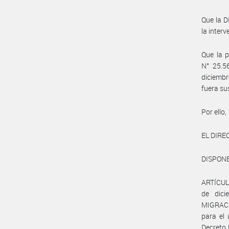
Que la 
la inter
Que la p
N° 25.5
diciembr
fuera su
Por ello,
EL DIR
DISPONE
ARTÍCULO
de dic
MIGRACIO
para el 
Decreto 