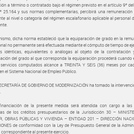
ión a término o contratado bajo el régimen previsto en el artículo 9º de
Nº 25.164 y sus normas complementarias, percibirá una remuneración
nte al nivel o categoría del régimen escalafonario aplicable al personal 
nte.
ismo, dicha norma estableció que la equiparación de grado en la rem
onal no permanente será efectuada mediante el cómputo de tiempo de eje
es idénticas, equivalentes o análogas al objeto de la contratación 
ación del grado al que corresponda la equiparación procederá cuando 
e servicios computados alcance a TREINTA Y SEIS (36) meses por ca
 en el Sistema Nacional de Empleo Público.
SECRETARÍA DE GOBIERNO DE MODERNIZACIÓN ha tomado la intervenció
.
financiación de la presente medida será atendida con cargo a las 
icas de los créditos presupuestarios de la Jurisdicción 30 – MINIST
R, OBRAS PÚBLICAS Y VIVIENDA – ENTIDAD 201 – DIRECCIÓN NAC
ONES de conformidad con la Ley de Presupuesto General de la Admini
 correspondiente al presente ejercicio.