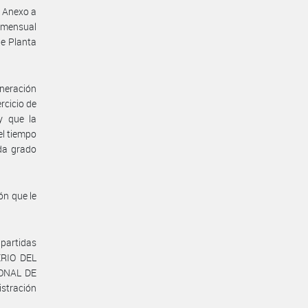
l Anexo a
 mensual
de Planta
uneración
rcicio de
y que la
el tiempo
da grado
n que le
partidas
ERIO DEL
IONAL DE
stración