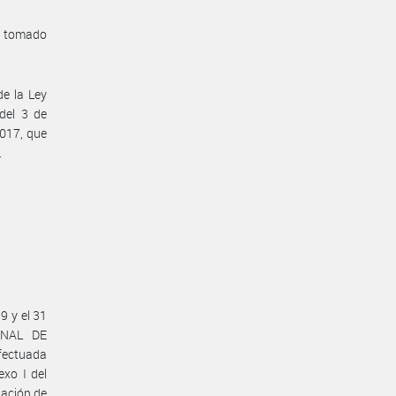
a tomado
de la Ley
del 3 de
2017, que
.
9 y el 31
ONAL DE
efectuada
exo I del
lación de