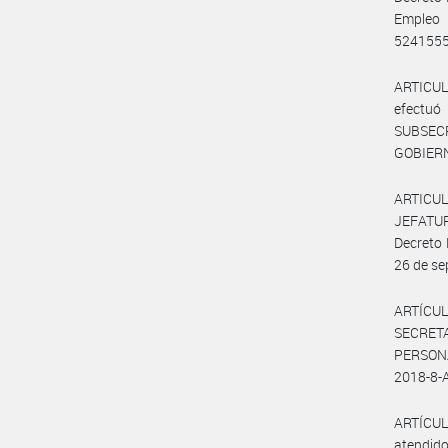
Empleo 
5241555
ARTICULO
efectuó
SUBSEC
GOBIERN
ARTICUL
JEFATUR
Decreto 
26 de se
ARTÍCUL
SECRET
PERSONAS
2018-8-
ARTÍCUL
atendido