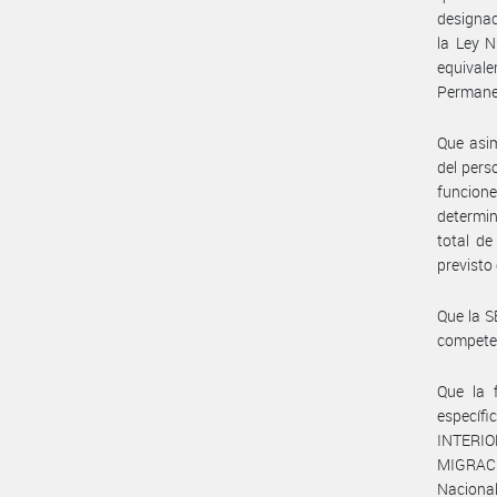
designac
la Ley 
equivale
Permane
Que asim
del pers
funcion
determin
total d
previsto
Que la 
compete
Que la 
específ
INTERIO
MIGRACI
Nacional