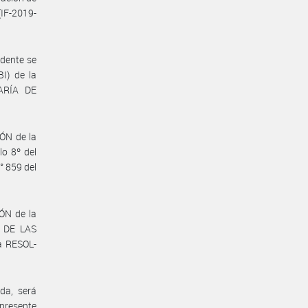
IF-2019-
edente se
I) de la
ARÍA DE
ÓN de la
o 8º del
° 859 del
ÓN de la
 DE LAS
la RESOL-
da, será
 presente