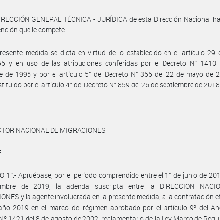
DIRECCIÓN GENERAL TÉCNICA - JURÍDICA de esta Dirección Nacional h
vención que le compete.
resente medida se dicta en virtud de lo establecido en el artículo 29 
65 y en uso de las atribuciones conferidas por el Decreto N° 1410 
e de 1996 y por el artículo 5° del Decreto N° 355 del 22 de mayo de 
stituido por el artículo 4° del Decreto N° 859 del 26 de septiembre de 2018
ECTOR NACIONAL DE MIGRACIONES
:
 1°.- Apruébase, por el período comprendido entre el 1° de junio de 201
iembre de 2019, la adenda suscripta entre la DIRECCION NACI
NES y la agente involucrada en la presente medida, a la contratación 
año 2019 en el marco del régimen aprobado por el artículo 9º del An
Nº 1421 del 8 de agosto de 2002, reglamentario de la Ley Marco de Regu