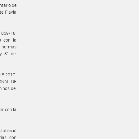
ntario de
e Flavia
N° 859/18,
s con la
n normas
y 8° del
IF-2017-
IONAL DE
inos del
ir con la
stableció
rias con