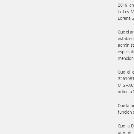
2019, en
la Ley M
Lorena S
Que el ar
estable
adminis
especia
mencion
Que el 
3261981
MIGRACI
artículo
Que la a
función 
Que la D
que el 