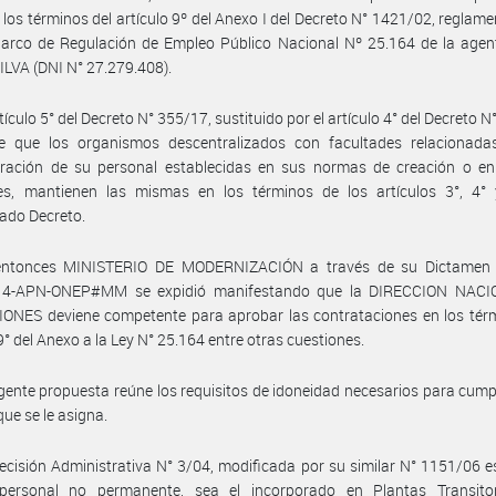
 los términos del artículo 9º del Anexo I del Decreto N° 1421/02, reglame
arco de Regulación de Empleo Público Nacional Nº 25.164 de la agent
ILVA (DNI N° 27.279.408).
tículo 5° del Decreto N° 355/17, sustituido por el artículo 4° del Decreto 
ce que los organismos descentralizados con facultades relacionada
tración de su personal establecidas en sus normas de creación o e
les, mantienen las mismas en los términos de los artículos 3°, 4° 
ado Decreto.
entonces MINISTERIO DE MODERNIZACIÓN a través de su Dictamen 
4-APN-ONEP#MM se expidió manifestando que la DIRECCION NAC
ONES deviene competente para aprobar las contrataciones en los térm
 9° del Anexo a la Ley N° 25.164 entre otras cuestiones.
gente propuesta reúne los requisitos de idoneidad necesarios para cumpl
que se le asigna.
ecisión Administrativa N° 3/04, modificada por su similar N° 1151/06 e
personal no permanente, sea el incorporado en Plantas Transito