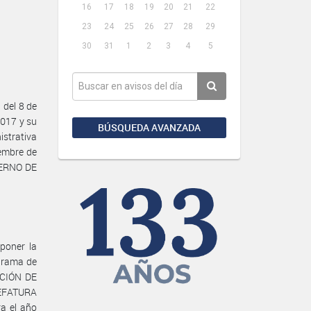
16
17
18
19
20
21
22
23
24
25
26
27
28
29
30
31
1
2
3
4
5
del 8 de
2017 y su
BÚSQUEDA AVANZADA
istrativa
iembre de
IERNO DE
poner la
ograma de
ACIÓN DE
JEFATURA
a el año