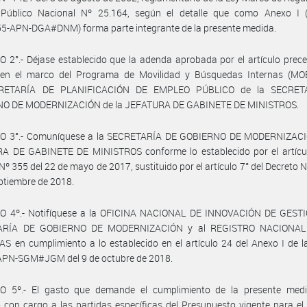
Público Nacional Nº 25.164, según el detalle que como Anexo I (
5-APN-DGA#DNM) forma parte integrante de la presente medida.
 2°.- Déjase establecido que la adenda aprobada por el artículo prec
 en el marco del Programa de Movilidad y Búsquedas Internas (MOB
RETARÍA DE PLANIFICACIÓN DE EMPLEO PÚBLICO de la SECRET
O DE MODERNIZACIÓN de la JEFATURA DE GABINETE DE MINISTROS.
O 3°.- Comuníquese a la SECRETARÍA DE GOBIERNO DE MODERNIZACI
A DE GABINETE DE MINISTROS conforme lo establecido por el artícul
Nº 355 del 22 de mayo de 2017, sustituido por el artículo 7° del Decreto N
ptiembre de 2018.
O 4º.- Notifíquese a la OFICINA NACIONAL DE INNOVACIÓN DE GESTI
ARÍA DE GOBIERNO DE MODERNIZACIÓN y al REGISTRO NACIONAL
 en cumplimiento a lo establecido en el artículo 24 del Anexo I de 
APN-SGM#JGM del 9 de octubre de 2018.
O 5º.- El gasto que demande el cumplimiento de la presente medi
 con cargo a las partidas específicas del Presupuesto vigente para el