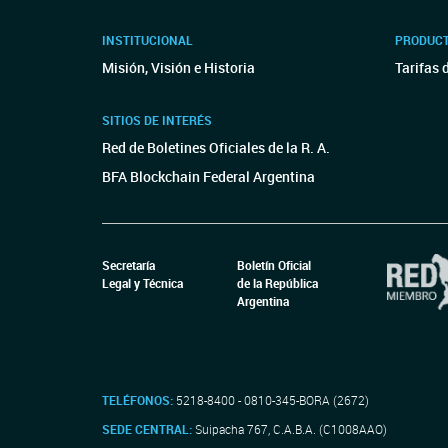
INSTITUCIONAL
PRODUCT
Misión, Visión e Historia
Tarifas 
SITIOS DE INTERÉS
Red de Boletines Oficiales de la R. A.
BFA Blockchain Federal Argentina
Secretaría
Boletín Oficial
Legal y Técnica
de la República
Argentina
TELÉFONOS:
5218-8400 - 0810-345-BORA (2672)
SEDE CENTRAL:
Suipacha 767, C.A.B.A. (C1008AAO)