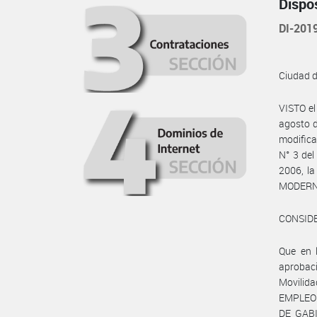
Dispo
DI-20
Ciudad 
VISTO e
agosto d
modifica
N° 3 del
2006, l
MODERNI
CONSID
Que en 
aprobaci
Movilid
EMPLEO 
DE GABI