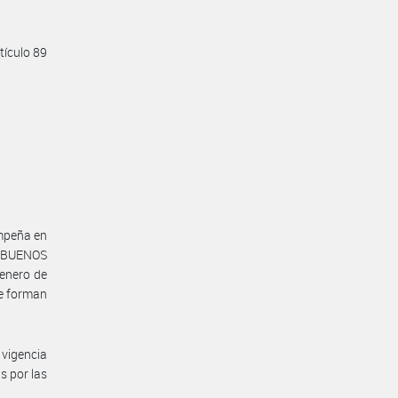
tículo 89
empeña en
e BUENOS
 enero de
ue forman
vigencia
s por las