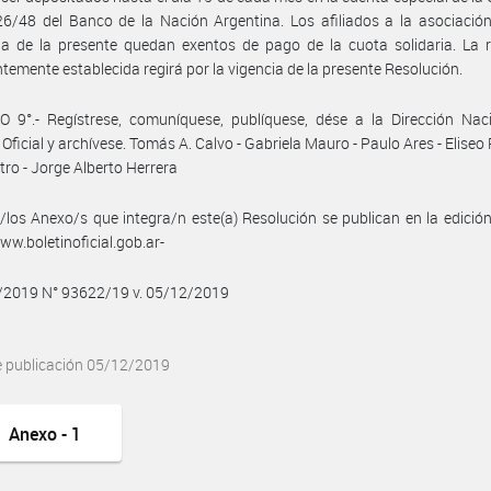
6/48 del Banco de la Nación Argentina. Los afiliados a la asociación
ia de la presente quedan exentos de pago de la cuota solidaria. La 
temente establecida regirá por la vigencia de la presente Resolución.
 9°.- Regístrese, comuníquese, publíquese, dése a la Dirección Naci
 Oficial y archívese. Tomás A. Calvo - Gabriela Mauro - Paulo Ares - Eliseo 
tro - Jorge Alberto Herrera
/los Anexo/s que integra/n este(a) Resolución se publican en la edició
w.boletinoficial.gob.ar-
2/2019 N° 93622/19 v. 05/12/2019
e publicación 05/12/2019
Anexo - 1