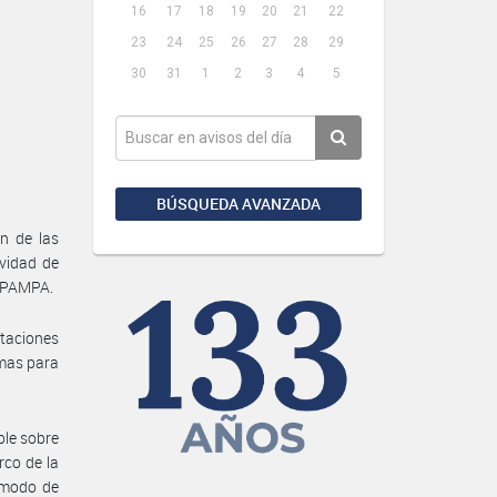
16
17
18
19
20
21
22
23
24
25
26
27
28
29
30
31
1
2
3
4
5
BÚSQUEDA AVANZADA
ón de las
vidad de
A PAMPA.
ntaciones
imas para
ble sobre
rco de la
y modo de