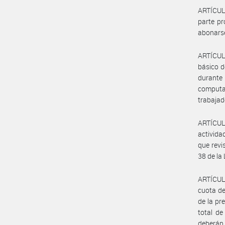
ARTÍCULO
parte pr
abonarse
ARTÍCULO
básico d
durante
computar
trabajad
ARTÍCUL
activida
que revi
38 de la
ARTÍCULO
cuota de
de la pr
total de
deberán 