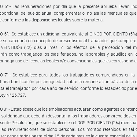
 5°.- Las remuneraciones por día que la presente aprueba llevan inc
oporcional del sueldo anual complementario; no así las mensuales qu
 conforme a las disposiciones legales sobre la materia.
 6°.- Se establece un adicional equivalente al CINCO POR CIENTO (5%)
e su categoría en concepto de presentismo al trabajador que cumpliere
 VEINTIDÓS (22) días al mes. A los efectos de la percepción del m
án como trabajados los días feriados, no laborables y aquéllos en l
or haga uso de licencias legales y/o convencionales que les correspondie
O 7°.- Se establece para todos los trabajadores comprendidos en la 
d una bonificación por antigüedad sobre la remuneración básica de la 
sta el trabajador, por cada año de servicio, conforme lo establecido por el
 Ley N° 26.727.
 8°.- Establécese que los empleadores actuarán como agentes de retenc
 solidaridad que deberán descontar a los trabajadores comprendidos en
esente Resolución, que se establece en el DOS POR CIENTO (2%) mensual
 las remuneraciones de dicho personal. Los montos retenidos en tal 
ser depositados hasta el día 15 de cada mes en la cuenta especial de la U