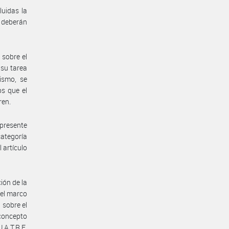
luidas la
e deberán
 sobre el
 su tarea
ismo, se
os que el
ren.
presente
categoría
 artículo
ión de la
 el marco
 sobre el
concepto
.A.T.R.E.