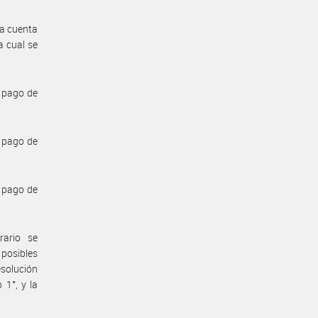
 a cuenta
a cual se
 pago de
 pago de
 pago de
rario se
posibles
esolución
 1°, y la