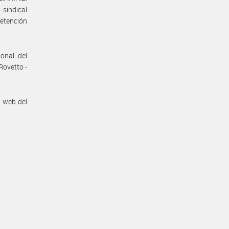
 sindical
retención
onal del
Rovetto -
n web del