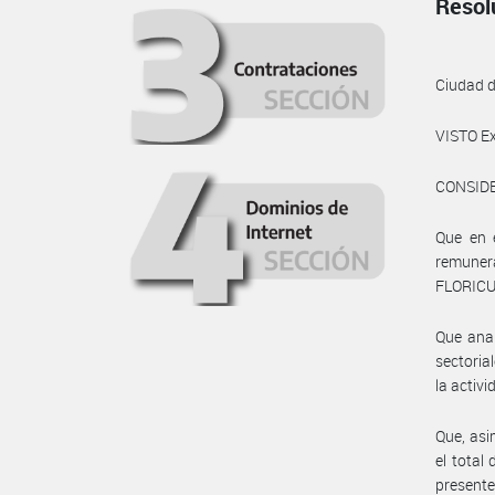
Resol
Ciudad 
VISTO E
CONSID
Que en e
remuner
FLORICU
Que anal
sectoria
la activ
Que, asi
el total
presente