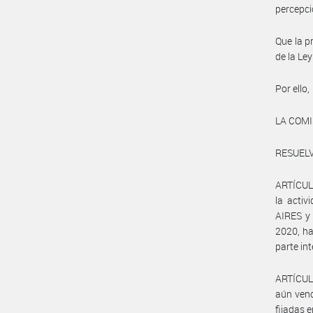
percepci
Que la p
de la Le
Por ello,
LA COM
RESUELV
ARTÍCULO
la acti
AIRES y 
2020, ha
parte in
ARTÍCUL
aún venc
fijadas 