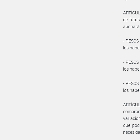
ARTÍCULO
de futur
abonará 
- PESOS
los habe
- PESOS
los habe
- PESOS
los habe
ARTÍCUL
comprom
variacio
que podr
necesida