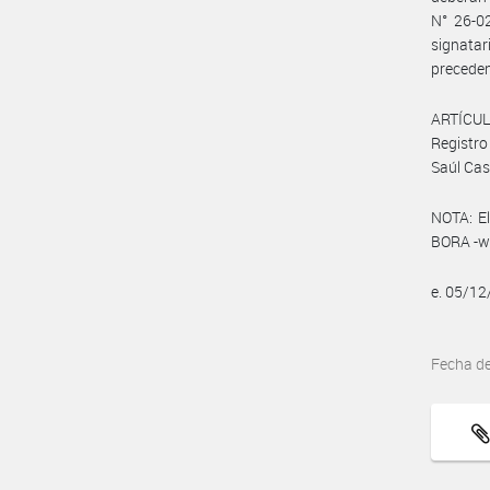
N° 26-02
signatar
preceden
ARTÍCULO
Registro
Saúl Cas
NOTA: El
BORA -ww
e. 05/1
Fecha d