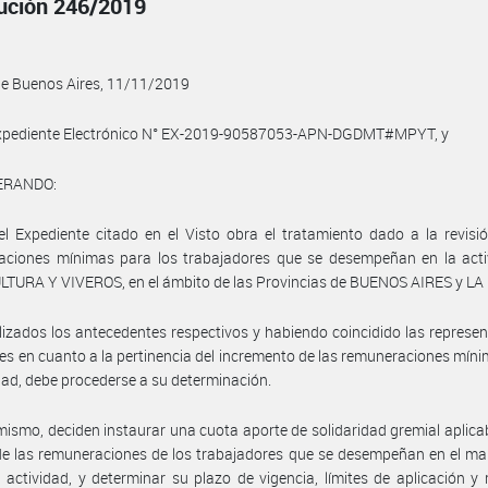
ución 246/2019
de Buenos Aires, 11/11/2019
xpediente Electrónico N° EX-2019-90587053-APN-DGDMT#MPYT, y
ERANDO:
l Expediente citado en el Visto obra el tratamiento dado a la revisi
aciones mínimas para los trabajadores que se desempeñan en la acti
LTURA Y VIVEROS, en el ámbito de las Provincias de BUENOS AIRES y L
izados los antecedentes respectivos y habiendo coincidido las represe
les en cuanto a la pertinencia del incremento de las remuneraciones mín
idad, debe procederse a su determinación.
mismo, deciden instaurar una cuota aporte de solidaridad gremial aplica
 de las remuneraciones de los trabajadores que se desempeñan en el ma
 actividad, y determinar su plazo de vigencia, límites de aplicación 