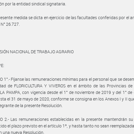
ón por la entidad sindical signataria.
resente medida se dicta en ejercicio de las facultades conferidas por el ar
y N° 26.727.
ISIÓN NACIONAL DE TRABAJO AGRARIO
E:
 1°.- Fíjanse las remuneraciones mínimas para el personal que se des
vidad de FLORICULTURA Y VIVEROS en el ámbito de las Provincias d
LA PAMPA, con vigencia desde el 1° de noviembre de 2019 y del 1° de
sta el 31 de mayo de 2020, conforme se consigna en los Anexos I y II q
tegrante de la presente Resolución.
O 2.- Las remuneraciones establecidas en la presente mantendrán su 
ido el plazo previsto en el artículo 1º, y hasta tanto no sean reemplazada
en una nueva Resolución.