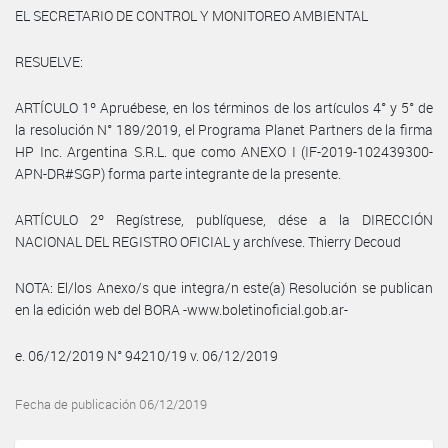
EL SECRETARIO DE CONTROL Y MONITOREO AMBIENTAL
RESUELVE:
ARTÍCULO 1º Apruébese, en los términos de los artículos 4° y 5° de
la resolución N° 189/2019, el Programa Planet Partners de la firma
HP Inc. Argentina S.R.L. que como ANEXO I (IF-2019-102439300-
APN-DR#SGP) forma parte integrante de la presente.
ARTÍCULO 2º Regístrese, publíquese, dése a la DIRECCIÓN
NACIONAL DEL REGISTRO OFICIAL y archívese. Thierry Decoud
NOTA: El/los Anexo/s que integra/n este(a) Resolución se publican
en la edición web del BORA -www.boletinoficial.gob.ar-
e. 06/12/2019 N° 94210/19 v. 06/12/2019
Fecha de publicación 06/12/2019