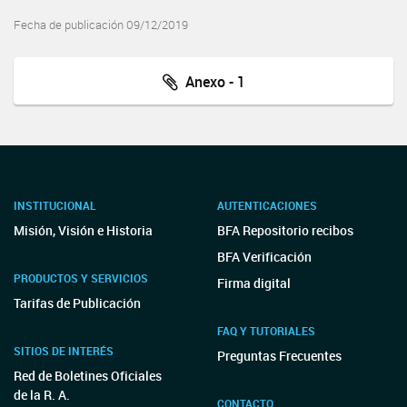
Fecha de publicación 09/12/2019
Anexo - 1
INSTITUCIONAL
AUTENTICACIONES
Misión, Visión e Historia
BFA Repositorio recibos
BFA Verificación
PRODUCTOS Y SERVICIOS
Firma digital
Tarifas de Publicación
FAQ Y TUTORIALES
SITIOS DE INTERÉS
Preguntas Frecuentes
Red de Boletines Oficiales
de la R. A.
CONTACTO