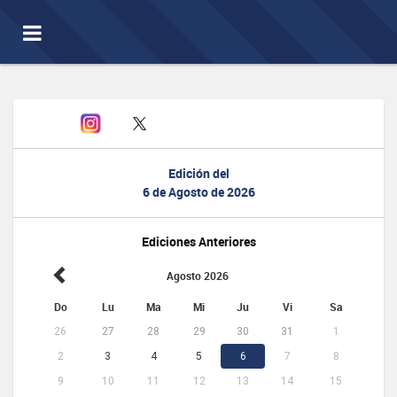
Toggle
navigation
Edición del
6 de Agosto de 2026
Ediciones Anteriores
Agosto 2026
Do
Lu
Ma
Mi
Ju
Vi
Sa
26
27
28
29
30
31
1
2
3
4
5
6
7
8
9
10
11
12
13
14
15