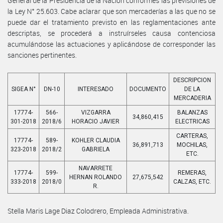
General de la Presidencia de la Nación conformes las previsiones de
la Ley N° 25.603. Cabe aclarar que son mercaderías a las que no se
puede dar el tratamiento previsto en las reglamentaciones ante
descriptas, se procederá a instruírseles causa contenciosa
acumulándose las actuaciones y aplicándose de corresponder las
sanciones pertinentes.
DESCRIPCION
SIGEA N°
DN-10
INTERESADO
DOCUMENTO
DE LA
MERCADERIA
17774-
566-
VIZGARRA
BALANZAS
34,860,415
301-2018
2018/6
HORACIO JAVIER
ELECTRICAS
CARTERAS,
17774-
589-
KOHLER CLAUDIA
36,891,713
MOCHILAS,
323-2018
2018/2
GABRIELA
ETC.
NAVARRETE
17774-
599-
REMERAS,
HERNAN ROLANDO
27,675,542
333-2018
2018/0
CALZAS, ETC.
R.
Stella Maris Lage Diaz Colodrero, Empleada Administrativa.