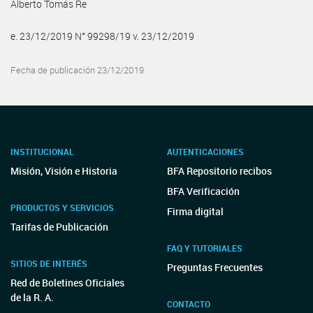
Alberto Tomás Re
e. 23/12/2019 N° 99298/19 v. 23/12/2019
Fecha de publicación 23/12/2019
INSTITUCIONAL
AUTENTICACIONES
Misión, Visión e Historia
BFA Repositorio recibos
BFA Verificación
PRODUCTOS Y SERVICIOS
Firma digital
Tarifas de Publicación
FAQ Y TUTORIALES
SITIOS DE INTERÉS
Preguntas Frecuentes
Red de Boletines Oficiales
de la R. A.
CONTACTO