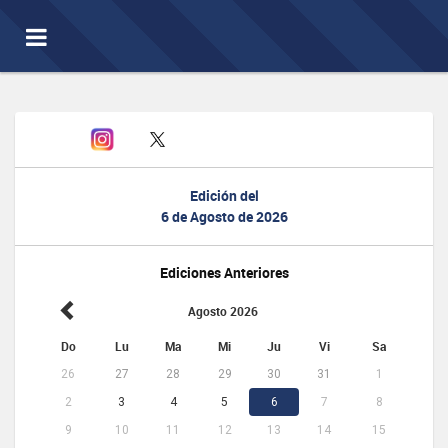
Toggle
navigation
Edición del
6 de Agosto de 2026
Ediciones Anteriores
Agosto 2026
Do
Lu
Ma
Mi
Ju
Vi
Sa
26
27
28
29
30
31
1
2
3
4
5
6
7
8
9
10
11
12
13
14
15