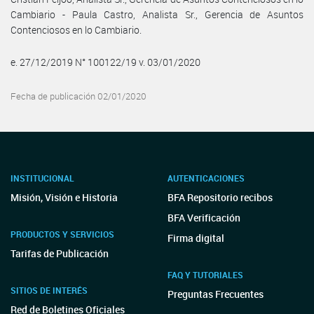
Cambiario - Paula Castro, Analista Sr., Gerencia de Asuntos
Contenciosos en lo Cambiario.
e. 27/12/2019 N° 100122/19 v. 03/01/2020
Fecha de publicación 02/01/2020
INSTITUCIONAL
AUTENTICACIONES
Misión, Visión e Historia
BFA Repositorio recibos
BFA Verificación
PRODUCTOS Y SERVICIOS
Firma digital
Tarifas de Publicación
FAQ Y TUTORIALES
SITIOS DE INTERÉS
Preguntas Frecuentes
Red de Boletines Oficiales