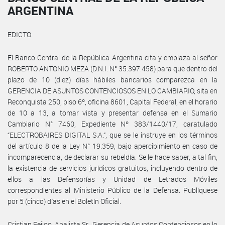
ARGENTINA
EDICTO
El Banco Central de la República Argentina cita y emplaza al señor
ROBERTO ANTONIO MEZA (D.N.I. N° 35.397.458) para que dentro del
plazo de 10 (diez) días hábiles bancarios comparezca en la
GERENCIA DE ASUNTOS CONTENCIOSOS EN LO CAMBIARIO, sita en
Reconquista 250, piso 6º, oficina 8601, Capital Federal, en el horario
de 10 a 13, a tomar vista y presentar defensa en el Sumario
Cambiario N° 7460, Expediente Nº 383/1440/17, caratulado
“ELECTROBAIRES DIGITAL S.A.”, que se le instruye en los términos
del artículo 8 de la Ley N° 19.359, bajo apercibimiento en caso de
incomparecencia, de declarar su rebeldía. Se le hace saber, a tal fin,
la existencia de servicios jurídicos gratuitos, incluyendo dentro de
ellos a las Defensorías y Unidad de Letrados Móviles
correspondientes al Ministerio Público de la Defensa. Publíquese
por 5 (cinco) días en el Boletín Oficial.
Cristian Feijoo, Analista Sr., Gerencia de Asuntos Contenciosos en lo