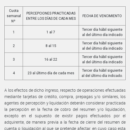
Cuota
PERCEPCIONES PRACTICADAS
semanal
FECHA DE VENCIMIENTO
ENTRE LOS DÍAS DE CADA MES
Nº
Tercer día hábil siguiente
1
1 al 7
al del último día indicado
Tercer día hábil siguiente
2
8 al 15
al del último día indicado
Tercer día hábil siguiente
3
16 al 22
al del último día indicado
Tercer día hábil siguiente
4
23 al último día de cada mes
al del último día indicado.
A los efectos de dicho ingreso, respecto de operaciones efectuadas
mediante tarjetas de crédito, compra, prepagas y/o similares, los
agentes de percepción y liquidación deberán considerar practicada
la percepción en la fecha de cobro del resumen y/o liquidación,
excepto en el supuesto de existir pagos efectuados por el
adquirente, de manera previa a la fecha de cierre del resumen de
cuenta o liquidación al que se pretende afectar, en cuyo caso esta