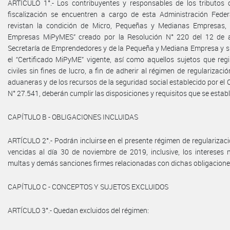
ARTÍCULO 1°.- Los contribuyentes y responsables de los tributos c
fiscalización se encuentren a cargo de esta Administración Feder
revistan la condición de Micro, Pequeñas y Medianas Empresas, i
Empresas MiPyMES” creado por la Resolución N° 220 del 12 de a
Secretaría de Emprendedores y de la Pequeña y Mediana Empresa y s
el “Certificado MiPyME” vigente, así como aquellos sujetos que regi
civiles sin fines de lucro, a fin de adherir al régimen de regularizaci
aduaneras y de los recursos de la seguridad social establecido por el Ca
N° 27.541, deberán cumplir las disposiciones y requisitos que se establ
CAPÍTULO B - OBLIGACIONES INCLUIDAS
ARTÍCULO 2°.- Podrán incluirse en el presente régimen de regularizaci
vencidas al día 30 de noviembre de 2019, inclusive, los intereses
multas y demás sanciones firmes relacionadas con dichas obligacione
CAPÍTULO C - CONCEPTOS Y SUJETOS EXCLUIDOS
ARTÍCULO 3°.- Quedan excluidos del régimen: