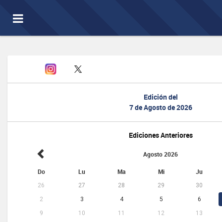
Toggle
navigation
Edición del
7 de Agosto de 2026
Ediciones Anteriores
Agosto 2026
Do
Lu
Ma
Mi
Ju
26
27
28
29
30
2
3
4
5
6
9
10
11
12
13