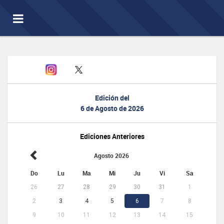
Toggle
navigation
Edición del
6 de Agosto de 2026
Ediciones Anteriores
Agosto 2026
Do
Lu
Ma
Mi
Ju
Vi
Sa
26
27
28
29
30
31
1
2
3
4
5
6
7
8
9
10
11
12
13
14
15