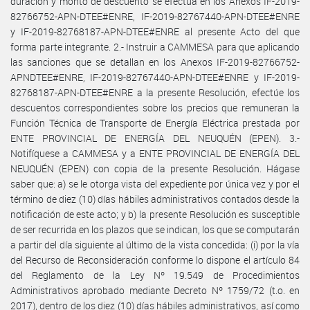
duración y monto de descuento se efectúa en los Anexos IF-2019-
82766752-APN-DTEE#ENRE, IF-2019-82767440-APN-DTEE#ENRE
y IF-2019-82768187-APN-DTEE#ENRE al presente Acto del que
forma parte integrante. 2.- Instruir a CAMMESA para que aplicando
las sanciones que se detallan en los Anexos IF-2019-82766752-
APNDTEE#ENRE, IF-2019-82767440-APN-DTEE#ENRE y IF-2019-
82768187-APN-DTEE#ENRE a la presente Resolución, efectúe los
descuentos correspondientes sobre los precios que remuneran la
Función Técnica de Transporte de Energía Eléctrica prestada por
ENTE PROVINCIAL DE ENERGÍA DEL NEUQUÉN (EPEN). 3.-
Notifíquese a CAMMESA y a ENTE PROVINCIAL DE ENERGÍA DEL
NEUQUÉN (EPEN) con copia de la presente Resolución. Hágase
saber que: a) se le otorga vista del expediente por única vez y por el
término de diez (10) días hábiles administrativos contados desde la
notificación de este acto; y b) la presente Resolución es susceptible
de ser recurrida en los plazos que se indican, los que se computarán
a partir del día siguiente al último de la vista concedida: (i) por la vía
del Recurso de Reconsideración conforme lo dispone el artículo 84
del Reglamento de la Ley Nº 19.549 de Procedimientos
Administrativos aprobado mediante Decreto Nº 1759/72 (t.o. en
2017), dentro de los diez (10) días hábiles administrativos, así como