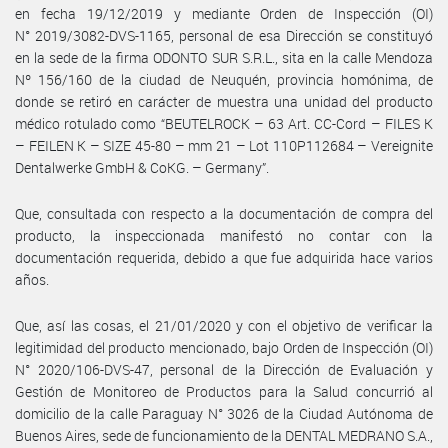
en fecha 19/12/2019 y mediante Orden de Inspección (OI)
N° 2019/3082-DVS-1165, personal de esa Dirección se constituyó
en la sede de la firma ODONTO SUR S.R.L., sita en la calle Mendoza
Nº 156/160 de la ciudad de Neuquén, provincia homónima, de
donde se retiró en carácter de muestra una unidad del producto
médico rotulado como “BEUTELROCK – 63 Art. CC-Cord – FILES K
– FEILEN K – SIZE 45-80 – mm 21 – Lot 110P112684 – Vereignite
Dentalwerke GmbH & CoKG. – Germany”.
Que, consultada con respecto a la documentación de compra del
producto, la inspeccionada manifestó no contar con la
documentación requerida, debido a que fue adquirida hace varios
años.
Que, así las cosas, el 21/01/2020 y con el objetivo de verificar la
legitimidad del producto mencionado, bajo Orden de Inspección (OI)
N° 2020/106-DVS-47, personal de la Dirección de Evaluación y
Gestión de Monitoreo de Productos para la Salud concurrió al
domicilio de la calle Paraguay N° 3026 de la Ciudad Autónoma de
Buenos Aires, sede de funcionamiento de la DENTAL MEDRANO S.A.,