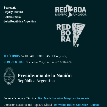
Secretaría
Legal y Técnica
Boletín Oficial
de la República Argentina
TELÉFONOS:
5218-8400 - 0810-345-BORA (2672)
SEDE CENTRAL:
Suipacha 767, C.A.B.A. (C1008AAO)
Secretaría Legal y Técnica |
Dra. María Ibarzabal Murphy - Secretaria
Dirección Nacional del Registro Oficial |
Dr. Walter Rubén Gonzalez - Director