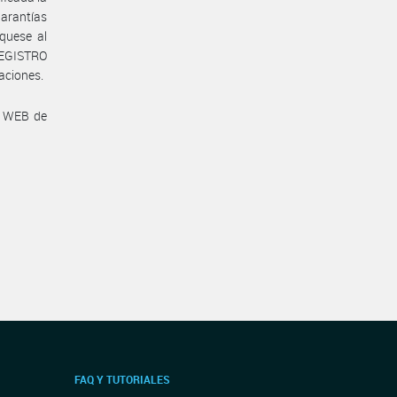
garantías
íquese al
REGISTRO
aciones.
a WEB de
FAQ Y TUTORIALES