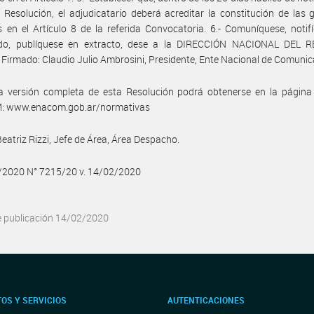
 Resolución, el adjudicatario deberá acreditar la constitución de las 
s en el Artículo 8 de la referida Convocatoria. 6.- Comuníquese, notif
ado, publíquese en extracto, dese a la DIRECCIÓN NACIONAL DEL 
 Firmado: Claudio Julio Ambrosini, Presidente, Ente Nacional de Comunic
a versión completa de esta Resolución podrá obtenerse en la págin
 www.enacom.gob.ar/normativas
Beatriz Rizzi, Jefe de Área, Área Despacho.
2/2020 N° 7215/20 v. 14/02/2020
e publicación 14/02/2020
OS Y SERVICIOS
AUTENTICACIONES