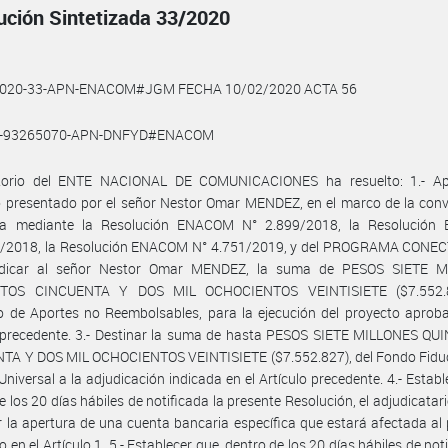
ución Sintetizada 33/2020
2020-33-APN-ENACOM#JGM FECHA 10/02/2020 ACTA 56
9-93265070-APN-DNFYD#ENACOM
ctorio del ENTE NACIONAL DE COMUNICACIONES ha resuelto: 1.- Ap
 presentado por el señor Nestor Omar MENDEZ, en el marco de la conv
ta mediante la Resolución ENACOM N° 2.899/2018, la Resolució
1/2018, la Resolución ENACOM N° 4.751/2019, y del PROGRAMA CONEC
udicar al señor Nestor Omar MENDEZ, la suma de PESOS SIETE 
NTOS CINCUENTA Y DOS MIL OCHOCIENTOS VEINTISIETE ($7.552.8
 de Aportes no Reembolsables, para la ejecución del proyecto aproba
o precedente. 3.- Destinar la suma de hasta PESOS SIETE MILLONES QU
TA Y DOS MIL OCHOCIENTOS VEINTISIETE ($7.552.827), del Fondo Fiduci
 Universal a la adjudicación indicada en el Artículo precedente. 4.- Establ
e los 20 días hábiles de notificada la presente Resolución, el adjudicatar
r la apertura de una cuenta bancaria específica que estará afectada al
 en el Artículo 1. 5.- Establecer que, dentro de los 20 días hábiles de noti