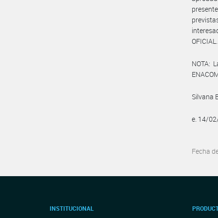
presente
prevista
interes
OFICIAL.
NOTA: L
ENACOM:
Silvana 
e. 14/0
Fecha d
INSTITUCIONAL
PRODUCT