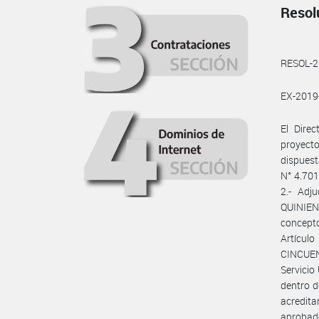
Resol
RESOL-
EX-201
El Dire
proyecto
dispues
N° 4.70
2.- Adj
QUINIE
concepto
Artícul
CINCUEN
Servicio
dentro d
acredita
aprobado