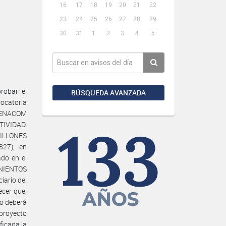
16
17
18
19
20
21
22
23
24
25
26
27
28
29
30
31
1
2
3
4
5
robar el
BÚSQUEDA AVANZADA
ocatoria
n ENACOM
TIVIDAD.
MILLONES
27), en
do en el
INIENTOS
ario del
ecer que,
io deberá
 proyecto
ficada la