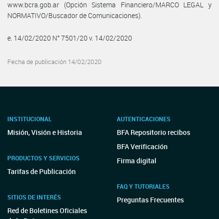
www.bcra.gob.ar (Opción Sistema Financiero/MARCO LEGAL y
NORMATIVO/Buscador de Comunicaciones).
e. 14/02/2020 N° 7501/20 v. 14/02/2020
Fecha de publicación 14/02/2020
INSTITUCIONAL
AUTENTICACIONES
Misión, Visión e Historia
BFA Repositorio recibos
BFA Verificación
PRODUCTOS Y SERVICIOS
Firma digital
Tarifas de Publicación
FAQ Y TUTORIALES
SITIOS DE INTERÉS
Preguntas Frecuentes
Red de Boletines Oficiales