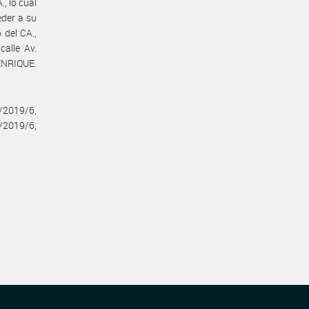
., lo cual
eder a su
 del CA.,
alle Av.
ENRIQUE.
/2019/6,
/2019/6,