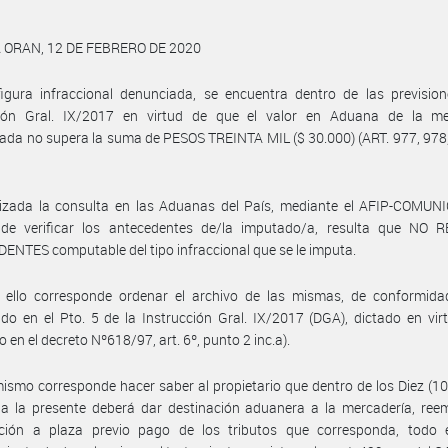
ORAN, 12 DE FEBRERO DE 2020
igura infraccional denunciada, se encuentra dentro de las prevision
ción Gral. IX/2017 en virtud de que el valor en Aduana de la me
ada no supera la suma de PESOS TREINTA MIL ($ 30.000) (ART. 977, 978
lizada la consulta en las Aduanas del País, mediante el AFIP-COMUNI
 de verificar los antecedentes de/la imputado/a, resulta que NO 
NTES computable del tipo infraccional que se le imputa.
 ello corresponde ordenar el archivo de las mismas, de conformida
ido en el Pto. 5 de la Instrucción Gral. IX/2017 (DGA), dictado en vir
 en el decreto Nº618/97, art. 6º, punto 2 inc.a).
ismo corresponde hacer saber al propietario que dentro de los Diez (10
da la presente deberá dar destinación aduanera a la mercadería, ree
cción a plaza previo pago de los tributos que corresponda, todo e