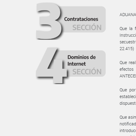
ADUANA 
Que la f
Instruc
secuestr
22.415)
Que rea
efectos
ANTECEDE
Que por
establec
dispuesto
Que asim
notifica
introdu