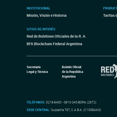
INSTITUCIONAL
PRODUCT
Misión, Visión e Historia
Tarifas 
SITIOS DE INTERÉS
Red de Boletines Oficiales de la R. A.
BFA Blockchain Federal Argentina
Secretaría
Boletín Oficial
Legal y Técnica
de la República
Argentina
TELÉFONOS:
5218-8400 - 0810-345-BORA (2672)
SEDE CENTRAL:
Suipacha 767, C.A.B.A. (C1008AAO)