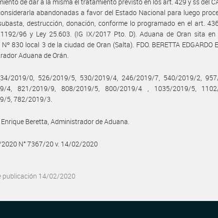
iento de dar a la misma el tratamiento previsto en los art. 429 y ss del CA
considerarla abandonadas a favor del Estado Nacional para luego proc
subasta, destrucción, donación, conforme lo programado en el art. 436
1192/96 y Ley 25.603. (IG IX/2017 Pto. D). Aduana de Oran sita en c
 Nº 830 local 3 de la ciudad de Oran (Salta). FDO. BERETTA EDGARDO 
trador Aduana de Orán.
34/2019/0, 526/2019/5, 530/2019/4, 246/2019/7, 540/2019/2, 957
9/4, 821/2019/9, 808/2019/5, 800/2019/4 , 1035/2019/5, 1102
9/5, 782/2019/3.
Enrique Beretta, Administrador de Aduana.
2/2020 N° 7367/20 v. 14/02/2020
e publicación 14/02/2020