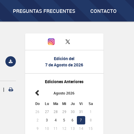
PREGUNTAS FRECUENTES
CONTACTO
Edición del
7 de Agosto de 2026
Ediciones Anteriores
|
Agosto 2026
Do
Lu
Ma
Mi
Ju
Vi
Sa
26
27
28
29
30
31
1
2
3
4
5
6
7
8
9
10
11
12
13
14
15