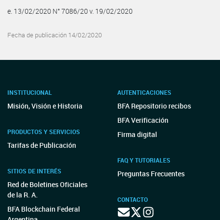
e. 13/02/2020 N° 7086/20 v. 19/02/2020
Fecha de publicación 14/02/2020
INSTITUCIONAL
AUTENTICACIONES
Misión, Visión e Historia
BFA Repositorio recibos
BFA Verificación
PRODUCTOS Y SERVICIOS
Firma digital
Tarifas de Publicación
FAQ Y TUTORIALES
SITIOS DE INTERÉS
Preguntas Frecuentes
Red de Boletines Oficiales
de la R. A.
CONTACTO
BFA Blockchain Federal
Argentina