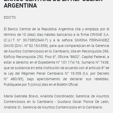
ARGENTINA
EDICTO
El Banco Central de la República Argentina cita y emplaza por el
término de 10 (diez) días hábiles bancarios a la firma CRISNE S.A.
(C.U.I.T. N° 30-70852940-7) y a la señora SIMONA FERNÁNDEZ
DAVID (D.N.I. N° 92.163.659), para que comparezcan en la Gerencia
de Asuntos Contenciosos en lo Cambiario, sita en Reconquista 266,
Edificio Reconquista 250, Piso 6°, Oficina “8602”, Capital Federal, a
estar a derecho en el Expediente N° 101.174/16, Sumario N° 7438,
que se sustancia en esta Institución de acuerdo con el artículo 8° de
la Ley del Régimen Penal Cambiario N° 19.359 (t.o. por Decreto
N° 480/95), bajo apercibimiento de declarar sus rebeldías.
Publíquese por 5 (cinco) días en el Boletín Oficial.
María Gabriela Bravo, Analista Coordinador, Gerencia de Asuntos
Contenciosos en lo Cambiario - Gustavo Oscar Ponce De León,
Analista Sr., Gerencia de Asuntos Contenciosos en lo Cambiario.