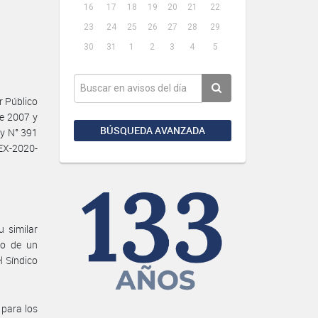
16
17
18
19
20
21
22
23
24
25
26
27
28
29
30
31
1
2
3
4
5
r Público
de 2007 y
BÚSQUEDA AVANZADA
 y N° 391
EX-2020-
 similar
go de un
l Síndico
 para los