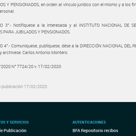
S Y PENSIONADOS, en orden al vínculo jurídico con el mismo y a los fi
ersonal.
O 3°.- Notifíquese a la interesada y al INSTITUTO NACIONAL DE S
S PARA JUBILADOS Y PENSIONADOS.
O 4°.- Comuníquese, publíquese, dése a la DIRECCIÓN NACIONAL DEL 
y archívese. Carlos Antonio Montero
2/2020 N° 7724/20 v. 17/02/2020
e publicación 17/02/2020
OS Y SERVICIOS
AUTENTICACIONES
de Publicación
BFA Repositorio recibos