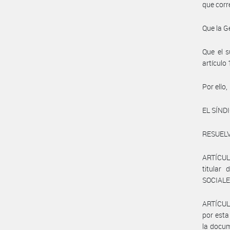
que corr
Que la G
Que el s
artículo
Por ello,
EL SÍND
RESUELV
ARTÍCULO
titular
SOCIALE
ARTÍCULO
por esta
la docu