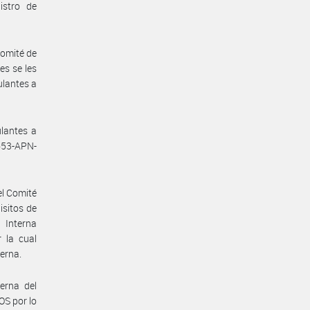
istro de
omité de
es se les
ulantes a
ulantes a
653-APN-
l Comité
isitos de
 Interna
 la cual
terna.
erna del
S por lo