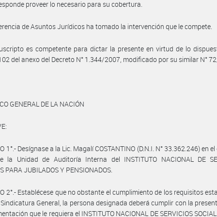
esponde proveer lo necesario para su cobertura.
erencia de Asuntos Jurídicos ha tomado la intervención que le compete.
uscripto es competente para dictar la presente en virtud de lo dispues
 102 del anexo del Decreto N° 1.344/2007, modificado por su similar N° 7
ICO GENERAL DE LA NACIÓN
E:
 1°.- Desígnase a la Lic. Magalí COSTANTINO (D.N.I. N° 33.362.246) en el
 de la Unidad de Auditoría Interna del INSTITUTO NACIONAL DE S
S PARA JUBILADOS Y PENSIONADOS.
 2°.- Establécese que no obstante el cumplimiento de los requisitos est
 Sindicatura General, la persona designada deberá cumplir con la presen
mentación que le requiera el INSTITUTO NACIONAL DE SERVICIOS SOCIA