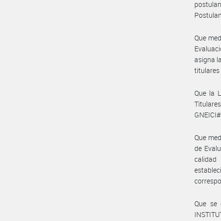
postula
Postulan
Que med
Evaluaci
asigna l
titulares
Que la L
Titular
GNEICI#
Que medi
de Evalu
calidad
estable
correspo
Que se 
INSTITU