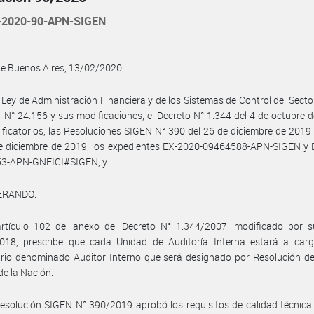
2020-90-APN-SIGEN
de Buenos Aires, 13/02/2020
 Ley de Administración Financiera y de los Sistemas de Control del Secto
 N° 24.156 y sus modificaciones, el Decreto N° 1.344 del 4 de octubre 
ficatorios, las Resoluciones SIGEN N° 390 del 26 de diciembre de 2019
de diciembre de 2019, los expedientes EX-2020-09464588-APN-SIGEN y 
3-APN-GNEICI#SIGEN, y
ERANDO:
artículo 102 del anexo del Decreto N° 1.344/2007, modificado por su
018, prescribe que cada Unidad de Auditoría Interna estará a car
rio denominado Auditor Interno que será designado por Resolución de
de la Nación.
esolución SIGEN N° 390/2019 aprobó los requisitos de calidad técnica