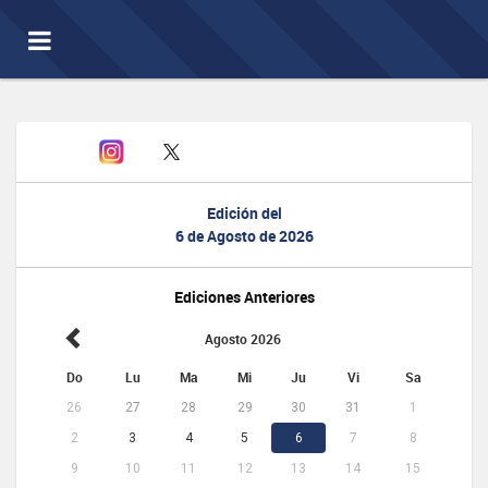
Toggle
navigation
Edición del
6 de Agosto de 2026
Ediciones Anteriores
Agosto 2026
Do
Lu
Ma
Mi
Ju
Vi
Sa
26
27
28
29
30
31
1
2
3
4
5
6
7
8
9
10
11
12
13
14
15