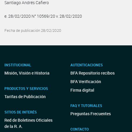
Santiago Andrés Cafiero
e. 28/02/2020 N° 10569/20 v. 28/02/2020
Fecha de publicación 28/02/2020
INSTITUCIONAL
AUTENTICACIONES
Misión, Visión e Historia
BFA Repositorio recibos
BFA Verificación
PRODUCTOS Y SERVICIOS
Firma digital
Tarifas de Publicación
FAQ Y TUTORIALES
SITIOS DE INTERÉS
Preguntas Frecuentes
Red de Boletines Oficiales
de la R. A.
CONTACTO