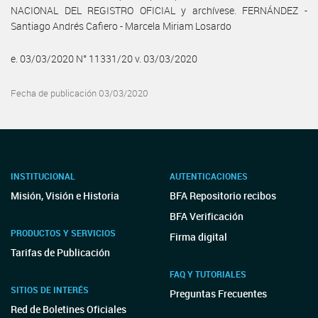
NACIONAL DEL REGISTRO OFICIAL y archívese. FERNÁNDEZ -
Santiago Andrés Cafiero - Marcela Miriam Losardo
e. 03/03/2020 N° 11331/20 v. 03/03/2020
Fecha de publicación 03/03/2020
INSTITUCIONAL
AUTENTICACIONES
Misión, Visión e Historia
BFA Repositorio recibos
BFA Verificación
PRODUCTOS Y SERVICIOS
Firma digital
Tarifas de Publicación
FAQ Y TUTORIALES
SITIOS DE INTERÉS
Preguntas Frecuentes
Red de Boletines Oficiales