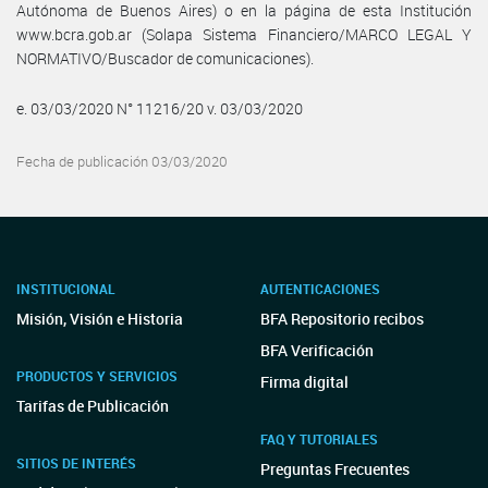
Autónoma de Buenos Aires) o en la página de esta Institución
www.bcra.gob.ar (Solapa Sistema Financiero/MARCO LEGAL Y
NORMATIVO/Buscador de comunicaciones).
e. 03/03/2020 N° 11216/20 v. 03/03/2020
Fecha de publicación 03/03/2020
INSTITUCIONAL
AUTENTICACIONES
Misión, Visión e Historia
BFA Repositorio recibos
BFA Verificación
PRODUCTOS Y SERVICIOS
Firma digital
Tarifas de Publicación
FAQ Y TUTORIALES
SITIOS DE INTERÉS
Preguntas Frecuentes