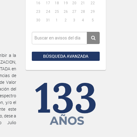
16
17
18
19
20
21
22
23
24
25
26
27
28
29
30
31
1
2
3
4
5
bir a la
BÚSQUEDA AVANZADA
ZACION,
ITADA en
encias de
 de Valor
ación del
espectro
n, y/o el
nte este
o, dese a
o Julio