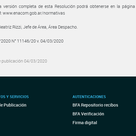
a versión completa de esta Resolución podrá obtenerse en la págin
 www.enacom.gob.ar/normativas
Beatriz Rizzi, Jefe de Área, Área Despacho.
3/2020 N° 11146/20 v. 04/03/2020
e publicación 04/03/2020
OS Y SERVICIOS
AUTENTICACIONES
de Publicación
BFA Repositorio recibos
BFA Verificación
Firma digital