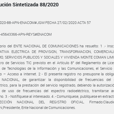
ución Sintetizada 88/2020
2020-88-APN-ENACOM#JGM FECHA 27/02/2020 ACTA 57
9-45643366-APN-REYS#ENACOM
ctorio del ENTE NACIONAL DE COMUNICACIONES ha resuelto: 1 .- Inscri
ATIVA ELECTRICA DE PROVISION, TRANSFORMACION, COMERCIALI
, SERVICIOS PUBLICOS Y SOCIALES Y VIVIENDA MONTE COMAN LIM
tro de Servicios TIC previsto en el Artículo 8° del Reglamento de Lic
s de Tecnologías de la Información y las Comunicaciones, el Servicio
 – Acceso a Internet. 2 - El presente registro no presupone la oblig
NACIONAL, de garantizar la disponibilidad de frecuencias del 
ctrico, para la prestación del servicio registrado, debiendo la autorizació
 de uso de frecuencias del espectro radioeléctrico, tramitarse a
o. 3 .- Notifíquese al interesado. 4 .- Comuníquese, publíquese en extract
ECCIÓN NACIONAL DEL REGISTRO OFICIAL. Firmado:Claudi
i,Presidente, Ente Nacional de Comunicaciones.