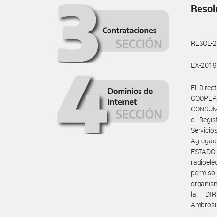
Resol
RESOL-
EX-201
El Dire
COOPER
CONSUMO
el Regis
Servicio
Agregado
ESTADO 
radioelé
permiso
organism
la DIR
Ambrosin