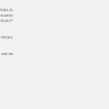
TRABAJO,
l acuerdo
tículo 5°
Oficial y
n web del