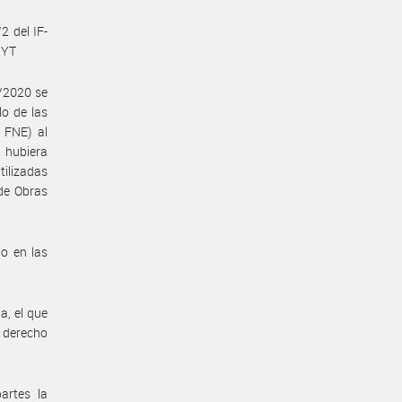
2 del IF-
PYT
4/2020 se
lo de las
 FNE) al
hubiera
tilizadas
de Obras
o en las
a, el que
l derecho
artes la