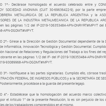
O 1º.- Declárase homologado el acuerdo celebrado entre y CO
OY SOCIEDAD ANONIMA (CUIT 30-69636422-9), por la parte empresa
OBRERA METALURGICA DE LA REPUBLICA ARGENTINA y la ASO
ISORES DE LA INDUSTRIA METALMECANICA DE LA REPUBLICA AR
 en las páginas 1/2 del IF-2019-106353484-APN-DNRYRT#MPYT del 
68-APN-DGDMT#MPYT.
 2º.- Gírese a la Dirección de Gestión Documental dependiente de la 
de Informática, Innovación Tecnológica y Gestión Documental. Cumplid
ción Nacional de Relaciones y Regulaciones del Trabajo a los fines del reg
 obrante en las páginas 1/2 del IF- del IF-2019-106353484-APN-DNR
2019-93089968-APN-DGDMT#MPYT.
 3º.- Notifíquese a las partes signatarias. Cumplido ello, córrase tras
TRACIÓN FEDERAL DE INGRESOS PÚBLICOS y a la SECRETARÍA DE S
Posteriormente, procédase a la guarda del presente legajo.
O 4°.- Establécese que la homologación del acuerdo marco colectiv
por el Artículo 1° de la presente Resolución, lo es sin perjuicio de los
ales de los trabajadores comprendidos en el mismo.