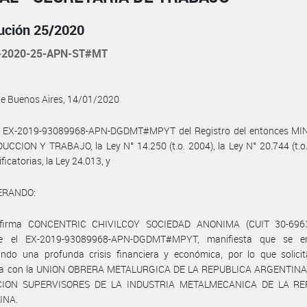
ución 25/2020
-2020-25-APN-ST#MT
de Buenos Aires, 14/01/2020
l EX-2019-93089968-APN-DGDMT#MPYT del Registro del entonces MI
CCION Y TRABAJO, la Ley N° 14.250 (t.o. 2004), la Ley N° 20.744 (t.o
ficatorias, la Ley 24.013, y
ERANDO:
 firma CONCENTRIC CHIVILCOY SOCIEDAD ANONIMA (CUIT 30-6963
te el EX-2019-93089968-APN-DGDMT#MPYT, manifiesta que se en
ndo una profunda crisis financiera y económica, por lo que solicita
ia con la UNION OBRERA METALURGICA DE LA REPUBLICA ARGENTINA 
CION SUPERVISORES DE LA INDUSTRIA METALMECANICA DE LA RE
INA.