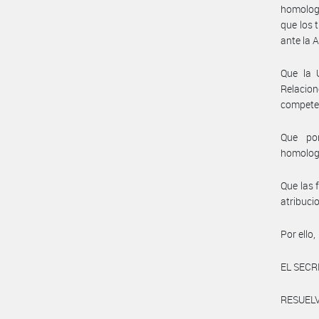
homologa
que los 
ante la 
Que la 
Relacion
compete
Que por
homolog
Que las 
atribuci
Por ello,
EL SECR
RESUELV