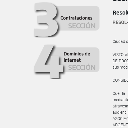
Resol
RESOL
Ciudad 
VISTO e
DE PRODU
sus modi
CONSID
Que la
median
atravesa
audienc
ASOCIA
ARGENT