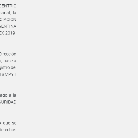
NCENTRIC
rial, la
CIACION
GENTINA
EX-2019-
Dirección
o, pase a
istro del
YRT#MPYT
lado a la
EGURIDAD
o que se
 derechos