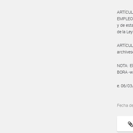
ARTÍCUL
EMPLEO Y
y de est
de la Ley
ARTÍCULO
archíves
NOTA: El
BORA -ww
e. 06/0
Fecha d