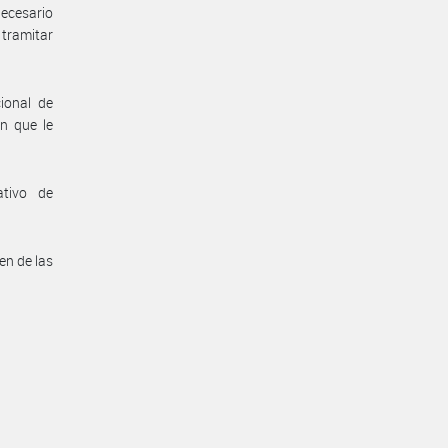
necesario
 tramitar
ional de
ón que le
ativo de
en de las