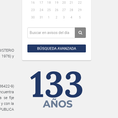
16
17
18
19
20
21
22
23
24
25
26
27
28
29
30
31
1
2
3
4
5
BÚSQUEDA AVANZADA
NISTERIO
. 1976) y
6422-9)
cuentra
 se fije
y con la
PUBLICA