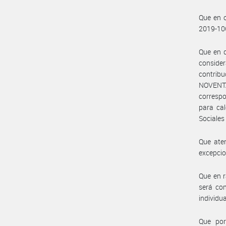
Que en o
2019-1
Que en d
consider
contribu
NOVENT
correspo
para cal
Sociales 
Que aten
excepcio
Que en r
será con
individu
Que por