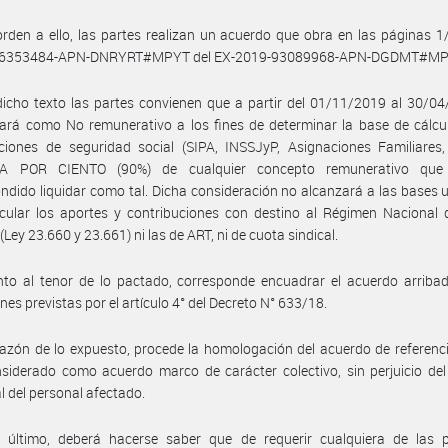
rden a ello, las partes realizan un acuerdo que obra en las páginas 1/
06353484-APN-DNRYRT#MPYT del EX-2019-93089968-APN-DGDMT#M
icho texto las partes convienen que a partir del 01/11/2019 al 30/0
ará como No remunerativo a los fines de determinar la base de cálcu
ciones de seguridad social (SIPA, INSSJyP, Asignaciones Familiares,
A POR CIENTO (90%) de cualquier concepto remunerativo que 
ndido liquidar como tal. Dicha consideración no alcanzará a las bases u
cular los aportes y contribuciones con destino al Régimen Nacional 
(Ley 23.660 y 23.661) ni las de ART, ni de cuota sindical.
to al tenor de lo pactado, corresponde encuadrar el acuerdo arribad
nes previstas por el artículo 4° del Decreto N° 633/18.
azón de lo expuesto, procede la homologación del acuerdo de referenci
siderado como acuerdo marco de carácter colectivo, sin perjuicio de
al del personal afectado.
 último, deberá hacerse saber que de requerir cualquiera de las p