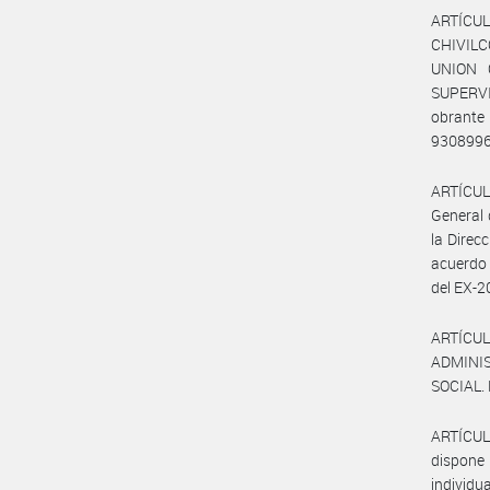
ARTÍCUL
CHIVILC
UNION 
SUPERV
obrante
930899
ARTÍCULO
General 
la Direc
acuerdo
del EX-
ARTÍCULO
ADMINIS
SOCIAL. 
ARTÍCUL
dispone 
individu