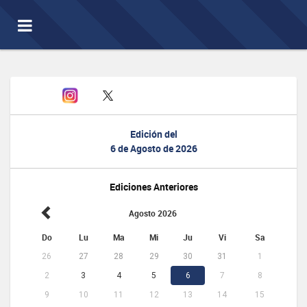
Toggle
navigation
Edición del
6 de Agosto de 2026
Ediciones Anteriores
Agosto 2026
Do
Lu
Ma
Mi
Ju
Vi
Sa
26
27
28
29
30
31
1
2
3
4
5
6
7
8
9
10
11
12
13
14
15