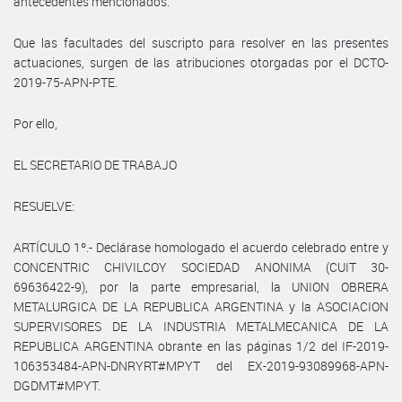
antecedentes mencionados.
Que las facultades del suscripto para resolver en las presentes
actuaciones, surgen de las atribuciones otorgadas por el DCTO-
2019-75-APN-PTE.
Por ello,
EL SECRETARIO DE TRABAJO
RESUELVE:
ARTÍCULO 1º.- Declárase homologado el acuerdo celebrado entre y
CONCENTRIC CHIVILCOY SOCIEDAD ANONIMA (CUIT 30-
69636422-9), por la parte empresarial, la UNION OBRERA
METALURGICA DE LA REPUBLICA ARGENTINA y la ASOCIACION
SUPERVISORES DE LA INDUSTRIA METALMECANICA DE LA
REPUBLICA ARGENTINA obrante en las páginas 1/2 del IF-2019-
106353484-APN-DNRYRT#MPYT del EX-2019-93089968-APN-
DGDMT#MPYT.