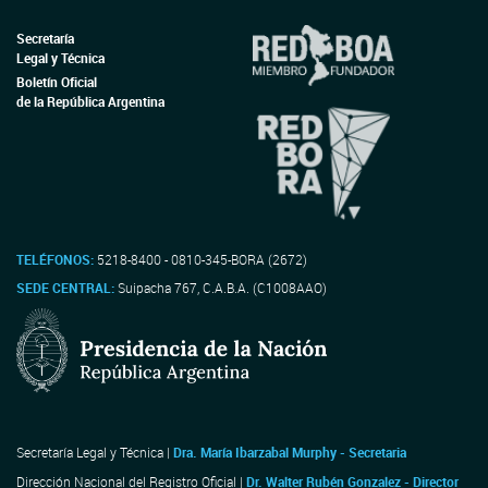
Secretaría
Legal y Técnica
Boletín Oficial
de la República Argentina
TELÉFONOS:
5218-8400 - 0810-345-BORA (2672)
SEDE CENTRAL:
Suipacha 767, C.A.B.A. (C1008AAO)
Secretaría Legal y Técnica |
Dra. María Ibarzabal Murphy - Secretaria
Dirección Nacional del Registro Oficial |
Dr. Walter Rubén Gonzalez - Director