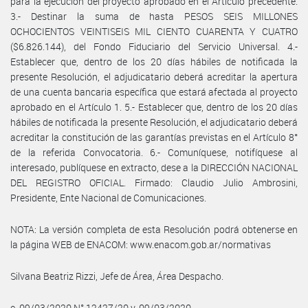
para la ejecución del proyecto aprobado en el Artículo precedente.
3.- Destinar la suma de hasta PESOS SEIS MILLONES
OCHOCIENTOS VEINTISEIS MIL CIENTO CUARENTA Y CUATRO
($6.826.144), del Fondo Fiduciario del Servicio Universal. 4.-
Establecer que, dentro de los 20 días hábiles de notificada la
presente Resolución, el adjudicatario deberá acreditar la apertura
de una cuenta bancaria específica que estará afectada al proyecto
aprobado en el Artículo 1. 5.- Establecer que, dentro de los 20 días
hábiles de notificada la presente Resolución, el adjudicatario deberá
acreditar la constitución de las garantías previstas en el Artículo 8°
de la referida Convocatoria. 6.- Comuníquese, notifíquese al
interesado, publíquese en extracto, dese a la DIRECCIÓN NACIONAL
DEL REGISTRO OFICIAL. Firmado: Claudio Julio Ambrosini,
Presidente, Ente Nacional de Comunicaciones.
NOTA: La versión completa de esta Resolución podrá obtenerse en
la página WEB de ENACOM: www.enacom.gob.ar/normativas
Silvana Beatriz Rizzi, Jefe de Área, Área Despacho.
e. 09/03/2020 N° 12427/20 v. 09/03/2020