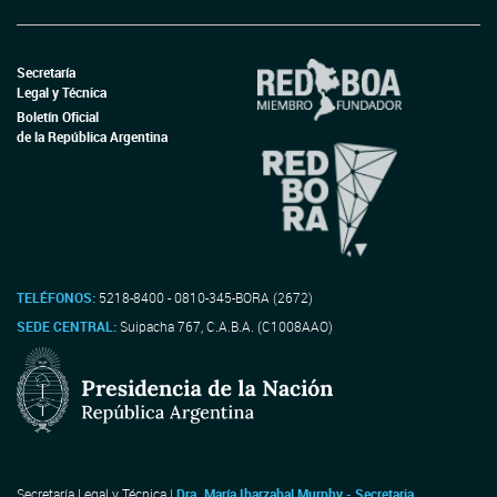
Secretaría
Legal y Técnica
Boletín Oficial
de la República Argentina
TELÉFONOS:
5218-8400 - 0810-345-BORA (2672)
SEDE CENTRAL:
Suipacha 767, C.A.B.A. (C1008AAO)
Secretaría Legal y Técnica |
Dra. María Ibarzabal Murphy - Secretaria