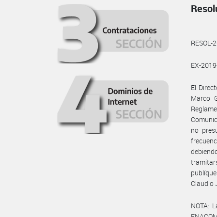
Resol
RESOL-
EX-201
El Direc
Marco Ga
Reglame
Comunica
no pres
frecuenc
debiendo
tramita
publíque
Claudio 
NOTA: L
ENACOM: