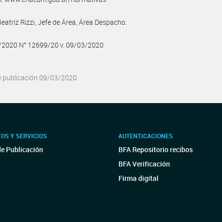
Beatriz Rizzi, Jefe de Área, Área Despacho.
3/2020 N° 12699/20 v. 09/03/2020
e publicación 09/03/2020
OS Y SERVICIOS
AUTENTICACIONES
de Publicación
BFA Repositorio recibos
BFA Verificación
Firma digital