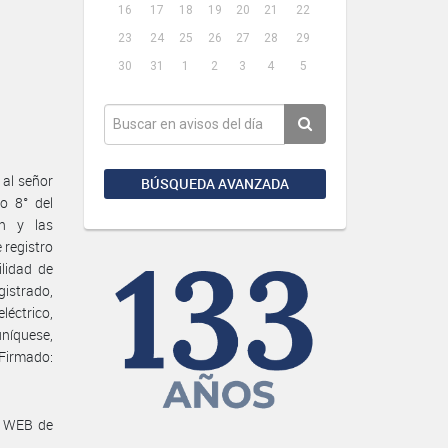
16
17
18
19
20
21
22
23
24
25
26
27
28
29
30
31
1
2
3
4
5
 al señor
BÚSQUEDA AVANZADA
o 8° del
ón y las
 registro
lidad de
gistrado,
léctrico,
níquese,
Firmado:
a WEB de