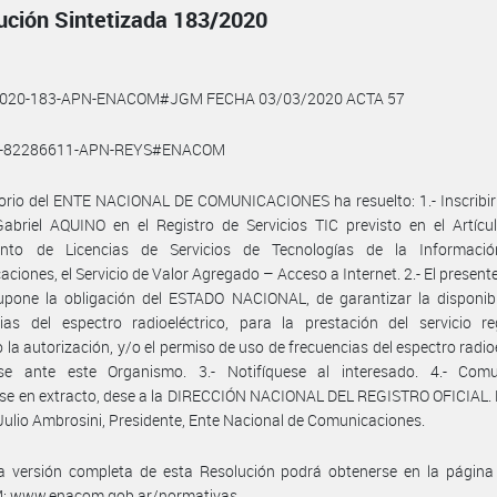
ución Sintetizada 183/2020
2020-183-APN-ENACOM#JGM FECHA 03/03/2020 ACTA 57
9-82286611-APN-REYS#ENACOM
torio del ENTE NACIONAL DE COMUNICACIONES ha resuelto: 1.- Inscribir
briel AQUINO en el Registro de Servicios TIC previsto en el Artícul
nto de Licencias de Servicios de Tecnologías de la Informaci
ciones, el Servicio de Valor Agregado – Acceso a Internet. 2.- El presente
upone la obligación del ESTADO NACIONAL, de garantizar la disponibi
ias del espectro radioeléctrico, para la prestación del servicio re
 la autorización, y/o el permiso de uso de frecuencias del espectro radioe
rse ante este Organismo. 3.- Notifíquese al interesado. 4.- Comu
se en extracto, dese a la DIRECCIÓN NACIONAL DEL REGISTRO OFICIAL. 
Julio Ambrosini, Presidente, Ente Nacional de Comunicaciones.
a versión completa de esta Resolución podrá obtenerse en la págin
 www.enacom.gob.ar/normativas