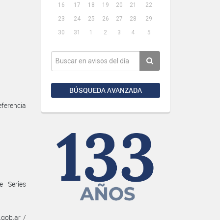
16
17
18
19
20
21
22
23
24
25
26
27
28
29
30
31
1
2
3
4
5
BÚSQUEDA AVANZADA
eferencia
e Series
gob.ar /