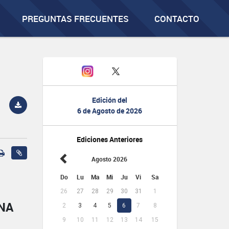
PREGUNTAS FRECUENTES
CONTACTO
Edición del
6 de Agosto de 2026
Ediciones Anteriores
Agosto 2026
Do
Lu
Ma
Mi
Ju
Vi
Sa
26
27
28
29
30
31
1
NA
2
3
4
5
6
7
8
9
10
11
12
13
14
15