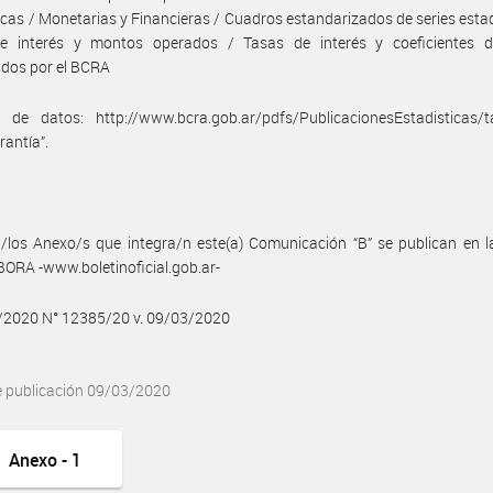
icas / Monetarias y Financieras / Cuadros estandarizados de series estad
e interés y montos operados / Tasas de interés y coeficientes d
idos por el BCRA
 de datos: http://www.bcra.gob.ar/pdfs/PublicacionesEstadisticas/ta
rantía”.
/los Anexo/s que integra/n este(a) Comunicación “B” se publican en l
BORA -www.boletinoficial.gob.ar-
3/2020 N° 12385/20 v. 09/03/2020
e publicación 09/03/2020
Anexo - 1