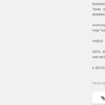
Estadíst
Tasas d
establec
Archivos
Hoja “Ga
ANEXO
NOTA: El
web del 
e. 09/0
Fecha d