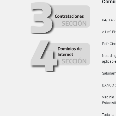
Comun
04/03/2
A LAS E
Ref.: Cir
Nos diri
aplicable
Saludam
BANCO 
Virgini
Estadíst
Toda la 