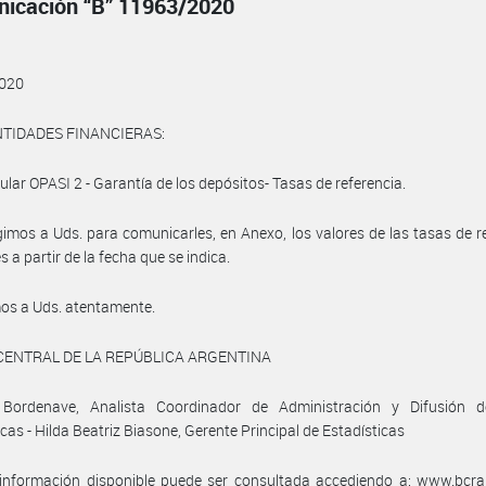
icación “B” 11963/2020
020
NTIDADES FINANCIERAS:
cular OPASI 2 - Garantía de los depósitos- Tasas de referencia.
gimos a Uds. para comunicarles, en Anexo, los valores de las tasas de r
s a partir de la fecha que se indica.
os a Uds. atentamente.
CENTRAL DE LA REPÚBLICA ARGENTINA
a Bordenave, Analista Coordinador de Administración y Difusión d
icas - Hilda Beatriz Biasone, Gerente Principal de Estadísticas
información disponible puede ser consultada accediendo a: www.bcra.