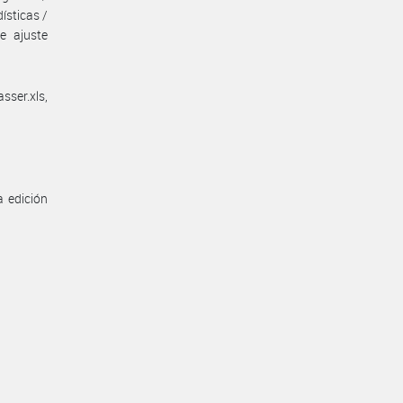
ísticas /
e ajuste
sser.xls,
a edición