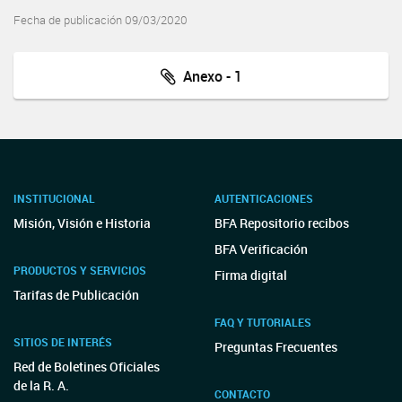
Fecha de publicación 09/03/2020
Anexo - 1
INSTITUCIONAL
AUTENTICACIONES
Misión, Visión e Historia
BFA Repositorio recibos
BFA Verificación
PRODUCTOS Y SERVICIOS
Firma digital
Tarifas de Publicación
FAQ Y TUTORIALES
SITIOS DE INTERÉS
Preguntas Frecuentes
Red de Boletines Oficiales
de la R. A.
CONTACTO