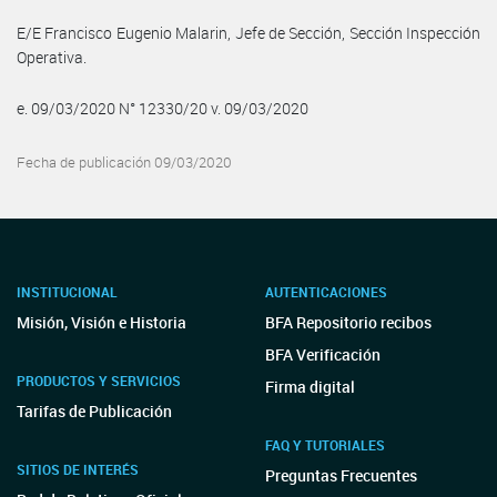
E/E Francisco Eugenio Malarin, Jefe de Sección, Sección Inspección
Operativa.
e. 09/03/2020 N° 12330/20 v. 09/03/2020
Fecha de publicación 09/03/2020
INSTITUCIONAL
AUTENTICACIONES
Misión, Visión e Historia
BFA Repositorio recibos
BFA Verificación
PRODUCTOS Y SERVICIOS
Firma digital
Tarifas de Publicación
FAQ Y TUTORIALES
SITIOS DE INTERÉS
Preguntas Frecuentes