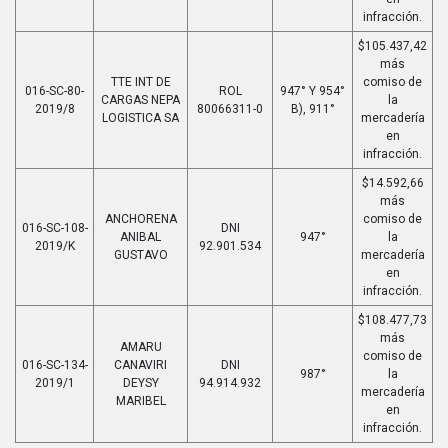
infracción.
$105.437,42
más
TTE INT DE
comiso de
016-SC-80-
ROL
947° Y 954°
CARGAS NEPA
la
2019/8
80066311-0
B), 911°
LOGISTICA SA
mercadería
en
infracción.
$14.592,66
más
ANCHORENA
comiso de
016-SC-108-
DNI
ANIBAL
947°
la
2019/K
92.901.534
GUSTAVO
mercadería
en
infracción.
$108.477,73
más
AMARU
comiso de
016-SC-134-
CANAVIRI
DNI
987°
la
2019/1
DEYSY
94.914.932
mercadería
MARIBEL
en
infracción.