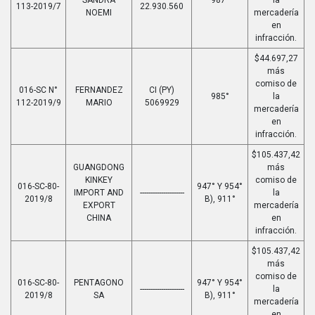
113-2019/7
22.930.560
NOEMI
mercadería
en
infracción.
$44.697,27
más
comiso de
016-SC N°
FERNANDEZ
CI (PY)
985°
la
112-2019/9
MARIO
5069929
mercadería
en
infracción.
$105.437,42
GUANGDONG
más
KINKEY
comiso de
016-SC-80-
947° Y 954°
IMPORT AND
---------------------
la
2019/8
B), 911°
EXPORT
mercadería
CHINA
en
infracción.
$105.437,42
más
comiso de
016-SC-80-
PENTAGONO
947° Y 954°
---------------------
la
2019/8
SA
B), 911°
mercadería
en