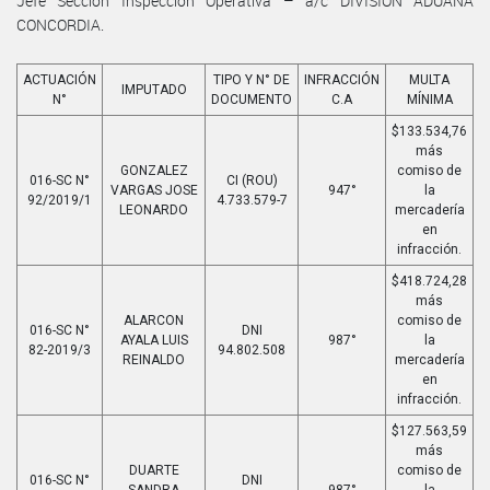
Jefe Sección Inspección Operativa – a/c DIVISIÓN ADUANA
CONCORDIA.
ACTUACIÓN
TIPO Y N° DE
INFRACCIÓN
MULTA
IMPUTADO
N°
DOCUMENTO
C.A
MÍNIMA
$133.534,76
más
GONZALEZ
comiso de
016-SC N°
CI (ROU)
VARGAS JOSE
947°
la
92/2019/1
4.733.579-7
LEONARDO
mercadería
en
infracción.
$418.724,28
más
ALARCON
comiso de
016-SC N°
DNI
AYALA LUIS
987°
la
82-2019/3
94.802.508
REINALDO
mercadería
en
infracción.
$127.563,59
más
DUARTE
comiso de
016-SC N°
DNI
SANDRA
987°
la