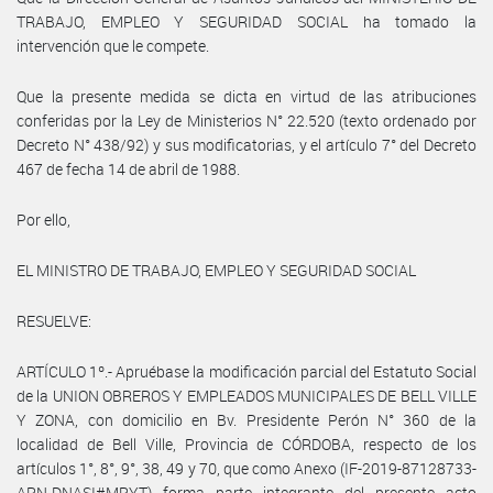
TRABAJO, EMPLEO Y SEGURIDAD SOCIAL ha tomado la
intervención que le compete.
Que la presente medida se dicta en virtud de las atribuciones
conferidas por la Ley de Ministerios N° 22.520 (texto ordenado por
Decreto N° 438/92) y sus modificatorias, y el artículo 7° del Decreto
467 de fecha 14 de abril de 1988.
Por ello,
EL MINISTRO DE TRABAJO, EMPLEO Y SEGURIDAD SOCIAL
RESUELVE:
ARTÍCULO 1º.- Apruébase la modificación parcial del Estatuto Social
de la UNION OBREROS Y EMPLEADOS MUNICIPALES DE BELL VILLE
Y ZONA, con domicilio en Bv. Presidente Perón N° 360 de la
localidad de Bell Ville, Provincia de CÓRDOBA, respecto de los
artículos 1°, 8°, 9°, 38, 49 y 70, que como Anexo (IF-2019-87128733-
APN-DNASI#MPYT) forma parte integrante del presente acto