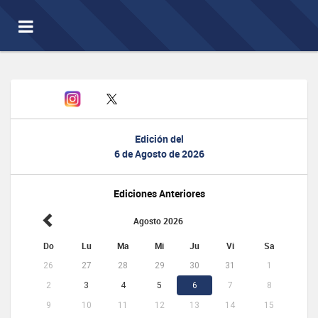
Toggle
navigation
Edición del
6 de Agosto de 2026
Ediciones Anteriores
Agosto 2026
Do
Lu
Ma
Mi
Ju
Vi
Sa
26
27
28
29
30
31
1
2
3
4
5
6
7
8
9
10
11
12
13
14
15