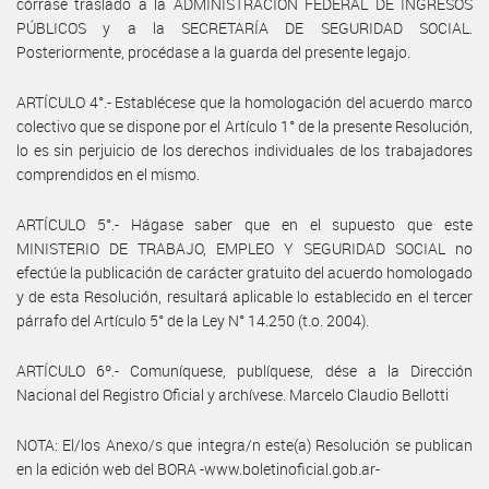
córrase traslado a la ADMINISTRACIÓN FEDERAL DE INGRESOS
PÚBLICOS y a la SECRETARÍA DE SEGURIDAD SOCIAL.
Posteriormente, procédase a la guarda del presente legajo.
ARTÍCULO 4°.- Establécese que la homologación del acuerdo marco
colectivo que se dispone por el Artículo 1° de la presente Resolución,
lo es sin perjuicio de los derechos individuales de los trabajadores
comprendidos en el mismo.
ARTÍCULO 5°.- Hágase saber que en el supuesto que este
MINISTERIO DE TRABAJO, EMPLEO Y SEGURIDAD SOCIAL no
efectúe la publicación de carácter gratuito del acuerdo homologado
y de esta Resolución, resultará aplicable lo establecido en el tercer
párrafo del Artículo 5° de la Ley N° 14.250 (t.o. 2004).
ARTÍCULO 6º.- Comuníquese, publíquese, dése a la Dirección
Nacional del Registro Oficial y archívese. Marcelo Claudio Bellotti
NOTA: El/los Anexo/s que integra/n este(a) Resolución se publican
en la edición web del BORA -www.boletinoficial.gob.ar-