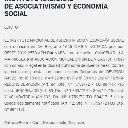
DE ASOCIATIVISMO Y ECONOMÍA
SOCIAL
EDICTO
EL INSTITUTO NACIONAL DE ASOCIATIVISMO Y ECONOMÍA SOCIAL
con domicilio en Av. Belgrano 1656 C.A.B.A NOTIFICA que por
RESFC-2019-2570-APN-DI#INAES ha resuelto CANCELAR LA
MATRICULA a la ASOCIACIÓN MUTUAL UNIÓN DE VIDAS (CF 1789)
con domicilio legal en la Ciudad Autónoma de Buenos Aires. Contra
la medida dispuesta son oponibles los Recursos de: REVISIÓN
(Art.22 Inc. a)-10 días- y Art.22 Inc. b),c) y d)-30 días-Ley Nº 19.549.
RECONSIDERACIÓN (Art. 84, Dto. Nº 1.759/72 - T.O. 894/17 -10
días). JERARQUICO (Art. 89, Dto. Nº 1.759/72-T.o 894/17 -15 días).
Y ACLARATORIA (Art.102, Dto. Nº 1.759/72 T.O. 894/17 -5 días).
Queda debidamente notificada (Art. 42, Dto. Nº 1.759/72 (T.O. Dto.
Nº 894/17).
Patricia Beatriz Caris, Responsable, Despacho.