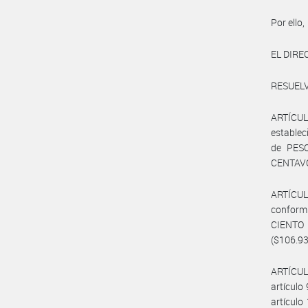
Por ello,
EL DIRE
RESUELV
ARTÍCULO
establec
de PES
CENTAVO
ARTÍCULO
conformi
CIENTO
($106.93
ARTÍCULO
artículo
artículo