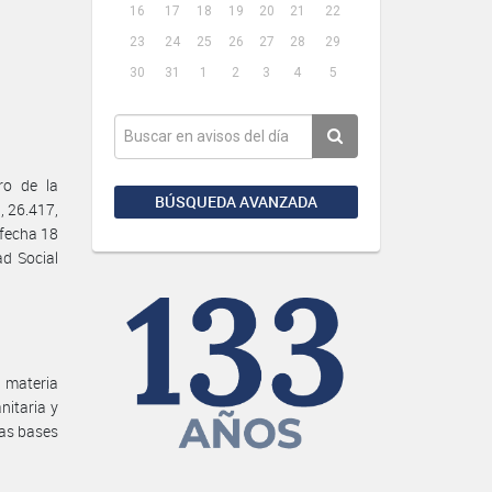
16
17
18
19
20
21
22
23
24
25
26
27
28
29
30
31
1
2
3
4
5
ro de la
BÚSQUEDA AVANZADA
 26.417,
 fecha 18
ad Social
n materia
anitaria y
las bases