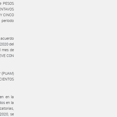
de PESOS
ENTAVOS
 Y CINCO
 período
e acuerdo
 2020 del
l mes de
UEVE CON
or (PUAM)
TECIENTOS
en en la
dos en la
catorias,
 2020, se