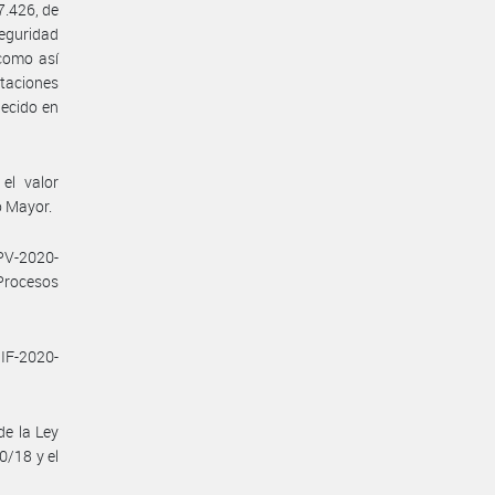
7.426, de
Seguridad
 como así
taciones
ecido en
el valor
o Mayor.
V-2020-
Procesos
 IF-2020-
de la Ley
0/18 y el