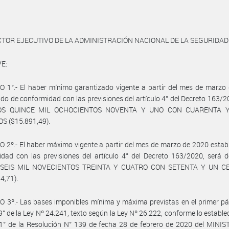
CTOR EJECUTIVO DE LA ADMINISTRACIÓN NACIONAL DE LA SEGURIDAD
E:
 1°.- El haber mínimo garantizado vigente a partir del mes de marzo
ido de conformidad con las previsiones del artículo 4° del Decreto 163/2
OS QUINCE MIL OCHOCIENTOS NOVENTA Y UNO CON CUARENTA 
S ($15.891,49).
 2º.- El haber máximo vigente a partir del mes de marzo de 2020 estab
dad con las previsiones del artículo 4° del Decreto 163/2020, será 
 SEIS MIL NOVECIENTOS TREINTA Y CUATRO CON SETENTA Y UN C
4,71).
 3º.- Las bases imponibles mínima y máxima previstas en el primer pá
 9° de la Ley Nº 24.241, texto según la Ley Nº 26.222, conforme lo establec
 1° de la Resolución N° 139 de fecha 28 de febrero de 2020 del MINI