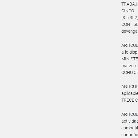
TRABAJO
CINCO 
($ 5.35
CON SET
devenga
ARTÍCULO
a lo dis
MINISTE
marzo d
OCHO CE
ARTICULO
aplicabl
TRECE C
ARTÍCUL
activida
compatib
continúe