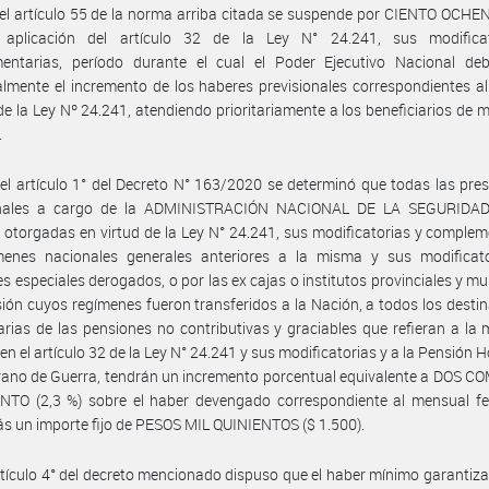
el artículo 55 de la norma arriba citada se suspende por CIENTO OCHE
 aplicación del artículo 32 de la Ley N° 24.241, sus modifica
entarias, período durante el cual el Poder Ejecutivo Nacional debe
almente el incremento de los haberes previsionales correspondientes a
de la Ley Nº 24.241, atendiendo prioritariamente a los beneficiarios de 
.
el artículo 1° del Decreto N° 163/2020 se determinó que todas las pre
onales a cargo de la ADMINISTRACIÓN NACIONAL DE LA SEGURIDA
 otorgadas en virtud de la Ley N° 24.241, sus modificatorias y complem
menes nacionales generales anteriores a la misma y sus modificato
s especiales derogados, o por las ex cajas o institutos provinciales y mu
sión cuyos regímenes fueron transferidos a la Nación, a todos los destin
arias de las pensiones no contributivas y graciables que refieran a la 
 en el artículo 32 de la Ley N° 24.241 y sus modificatorias y a la Pensión H
rano de Guerra, tendrán un incremento porcentual equivalente a DOS 
NTO (2,3 %) sobre el haber devengado correspondiente al mensual fe
s un importe fijo de PESOS MIL QUINIENTOS ($ 1.500).
rtículo 4° del decreto mencionado dispuso que el haber mínimo garantiza