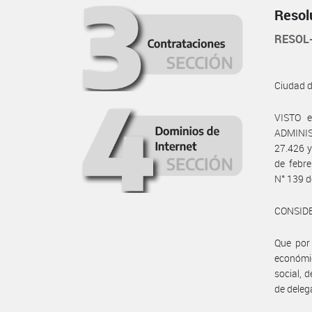
Resol
RESOL
Ciudad 
VISTO e
ADMINIS
27.426 y
de febre
N° 139 d
CONSID
Que por 
económica
social, 
de deleg