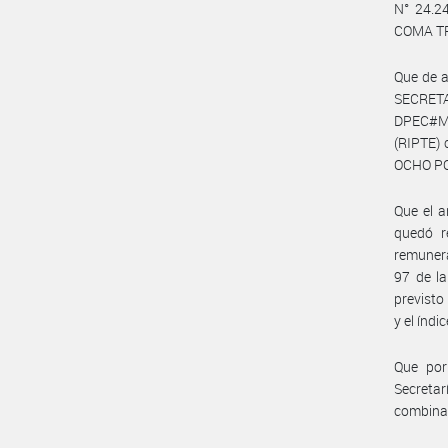
N° 24.24
COMA TRE
Que de 
SECRET
DPEC#MS
(RIPTE) 
OCHO PO
Que el a
quedó r
remunerac
97 de la
previsto 
y el índ
Que por
Secreta
combinad