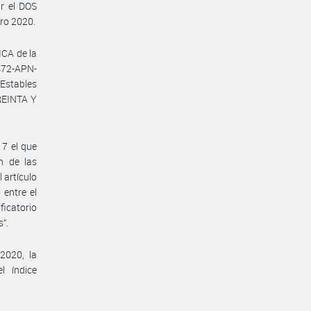
ar el DOS
ero 2020.
CA de la
72-APN-
Estables
TREINTA Y
17 el que
n de las
l artículo
 entre el
ificatorio
s”.
2020, la
l índice