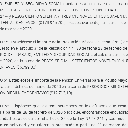
, EMPLEO Y SEGURIDAD SOCIAL quedan establecidas en la suma 
MIL TRESCIENTOS CINCUENTA Y DOS CON VEINTICUATRO C
2,24.-) y PESOS CIENTO SETENTA Y TRES MIL NOVECIENTOS CUARENTA
ENTA CENTAVOS ($173.945,70.-) respectivamente, a partir del
do marzo de 2020.
 4º.- Establécese el importe de la Prestación Básica Universal (PBU) d
puesto en el artículo 3° de la Resolución N° 139 de fecha 28 de febrero de
RIO DE TRABAJO, EMPLEO Y SEGURIDAD SOCIAL aplicable a partir de
e 2020, en la suma de PESOS SEIS MIL SETECIENTOS NOVENTA Y N
NTAVOS ($6.799,08).
 5°. Establécese el importe de la Pensión Universal para el Adulto May
e a partir del mes de marzo de 2020 en la suma de PESOS DOCE MIL SE
ON DIECINUEVE CENTAVOS ($12.713,19).
O 6º.- Dispónese que las remuneraciones de los afiliados que cesar
d a partir del 29 de febrero de 2020 o los que, encontrándose encuadra
ilidad establecida por el artículo 34 de la Ley Nº 24.241 y sus modifi
n en actividad y solicitaren la prestación a partir del 1° de marzo de