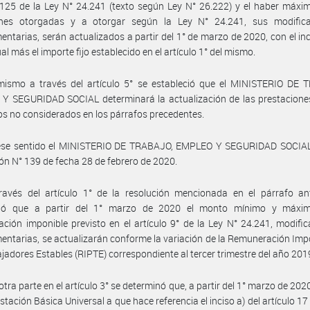
 125 de la Ley N° 24.241 (texto según Ley N° 26.222) y el haber máxi
iones otorgadas y a otorgar según la Ley N° 24.241, sus modifica
ntarias, serán actualizados a partir del 1° de marzo de 2020, con el i
al más el importe fijo establecido en el artículo 1° del mismo.
mismo a través del artículo 5° se estableció que el MINISTERIO DE 
Y SEGURIDAD SOCIAL determinará la actualización de las prestaciones
s no considerados en los párrafos precedentes.
ese sentido el MINISTERIO DE TRABAJO, EMPLEO Y SEGURIDAD SOCIAL 
ón N° 139 de fecha 28 de febrero de 2020.
ravés del artículo 1° de la resolución mencionada en el párrafo ant
ció que a partir del 1° marzo de 2020 el monto mínimo y máxi
ción imponible previsto en el artículo 9° de la Ley N° 24.241, modific
ntarias, se actualizarán conforme la variación de la Remuneración Imp
ajadores Estables (RIPTE) correspondiente al tercer trimestre del año 201
tra parte en el artículo 3° se determinó que, a partir del 1° marzo de 2020
stación Básica Universal a que hace referencia el inciso a) del artículo 17