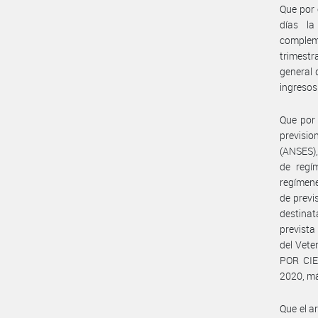
Que por 
días la
complem
trimestr
general 
ingresos
Que por 
previsi
(ANSES),
de regí
regímene
de previ
destinat
prevista
del Vete
POR CIE
2020, má
Que el a