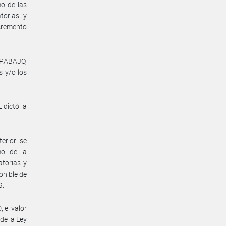
mo de las
torias y
ncremento
TRABAJO,
 y/o los
dictó la
erior se
mo de la
atorias y
onible de
9.
, el valor
 de la Ley