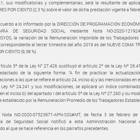
1, sus modificatorias y complementarias, será la resultante de aplic
S POR CIENTO (2,3 %) sobre el valor de dicha prestación vigente a febr
acuerdo a lo informado por la DIRECCIÓN DE PROGRAMACION ECONÓMI
ARÍA DE SEGURIDAD SOCIAL mediante Nota NO-2020-121924
YDS, la variación de la Remuneración Imponible de los Trabajadores 
correspondiente al tercer trimestre del año 2019 es del NUEVE COMA 
R CIENTO (9,38 %).
rtículo 3º de la Ley N° 27.426 sustituyó el artículo 2º de la Ley Nº 26.4
edactado de la siguiente forma: “A fin de practicar la actualizació
iones a las que se refiere el artículo 24, inciso a) y las mencionadas en e
 Ley Nº 24.241 y sus modificaciones, se aplicará un índice combinado
en el inciso b) del apartado I del artículo 5º de la Ley Nº 27.260 y su mod
ice establecido por la Remuneración Promedio de los Trabajadores Estable
 Nota NO-2020-07523971-APN-SSS#MT, de fecha 3 de febrero de 
ría de Seguridad Social notificó a esta Administración Nacional e
o al que se hace referencia en los párrafos precedentes.