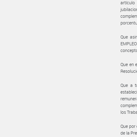
artículo
jubilac
compleme
porcentu
Que asi
EMPLEO 
concepto
Que en 
Resoluci
Que a t
estable
remunera
compleme
los Trab
Que por o
de la Pre