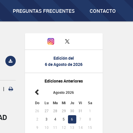
PREGUNTAS FRECUENTES
CONTACTO
Edición del
6 de Agosto de 2026
Ediciones Anteriores
|
Agosto 2026
Do
Lu
Ma
Mi
Ju
Vi
Sa
26
27
28
29
30
31
1
AD
2
3
4
5
6
7
8
9
10
11
12
13
14
15