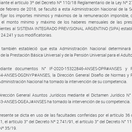
ante el artículo 3º del Decreto Nº 110/18 Reglamentario de la Ley Nº 2
de febrero de 2018, se facultó a esta Administración Nacional de la 
 fijar los importes mínimos y máximos de la remuneración imponible,
 el monto mínimo y máximo de los haberes mensuales de las pres
cientes al SISTEMA INTEGRADO PREVISIONAL ARGENTINO (SIPA) establ
º 24.241 y sus modificatorias.
 también estableció que esta Administración Nacional determinará 
de la Prestación Básica Universal y de la Pensión Universal para el Adult
diante documentos N° IF-2020-15322846-ANSES-DPR#ANSES y P
4-ANSES-DGDNYP#ANSES, la Dirección General Diseño de Normas y 
Administración Nacional ha tomado la intervención de su competencia.
irección General Asuntos Jurídicos mediante el Dictamen Jurídico N°
3-ANSES-DGEAJ#ANSES ha tomado la intervención de su competencia.
resente se dicta en uso de las facultades conferidas por el artículo 36 
1, el artículo 3° del Decreto Nº 2.741/91, el artículo 3° del Decreto N° 11
Nº 35/19.