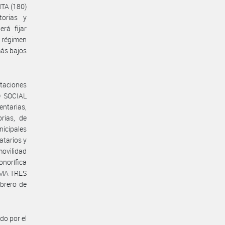
NTA (180)
torias y
rá fijar
l régimen
más bajos
staciones
D SOCIAL
entarias,
rias, de
nicipales
atarios y
movilidad
onorífica
COMA TRES
brero de
do por el