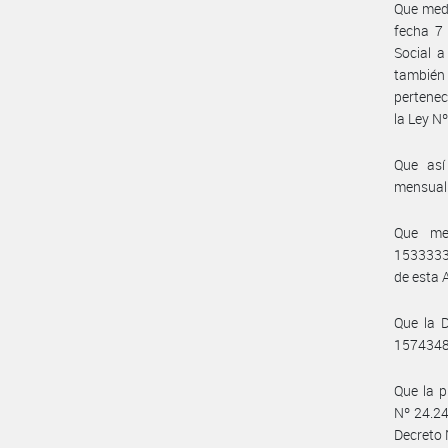
Que medi
fecha 7 
Social a
también
pertene
la Ley N
Que así
mensual 
Que me
1533333
de esta 
Que la D
1574348
Que la p
Nº 24.24
Decreto 