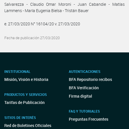
Salvarezza - Claudio Omar Moroni - Juan Cabandie - Matías
Lammens - María Eugenia Bielsa - Tristán Bauer
e. 27/03/2020 N° 16104/20 v. 27/03/2020
Fecha de publicación 27/03/2020
INSTITUCIONAL
AUTENTICACIONES
Misión, Visión e Historia
BFA Repositorio recibos
BFA Verificación
PRODUCTOS Y SERVICIOS
Firma digital
Tarifas de Publicación
FAQ Y TUTORIALES
SITIOS DE INTERÉS
Preguntas Frecuentes
Red de Boletines Oficiales