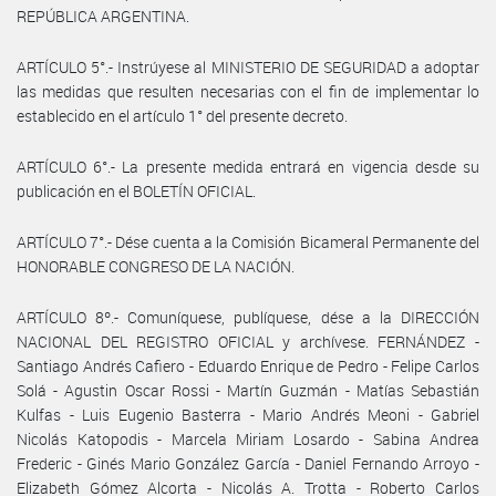
REPÚBLICA ARGENTINA.
ARTÍCULO 5°.- Instrúyese al MINISTERIO DE SEGURIDAD a adoptar
las medidas que resulten necesarias con el fin de implementar lo
establecido en el artículo 1° del presente decreto.
ARTÍCULO 6°.- La presente medida entrará en vigencia desde su
publicación en el BOLETÍN OFICIAL.
ARTÍCULO 7°.- Dése cuenta a la Comisión Bicameral Permanente del
HONORABLE CONGRESO DE LA NACIÓN.
ARTÍCULO 8º.- Comuníquese, publíquese, dése a la DIRECCIÓN
NACIONAL DEL REGISTRO OFICIAL y archívese. FERNÁNDEZ -
Santiago Andrés Cafiero - Eduardo Enrique de Pedro - Felipe Carlos
Solá - Agustin Oscar Rossi - Martín Guzmán - Matías Sebastián
Kulfas - Luis Eugenio Basterra - Mario Andrés Meoni - Gabriel
Nicolás Katopodis - Marcela Miriam Losardo - Sabina Andrea
Frederic - Ginés Mario González García - Daniel Fernando Arroyo -
Elizabeth Gómez Alcorta - Nicolás A. Trotta - Roberto Carlos