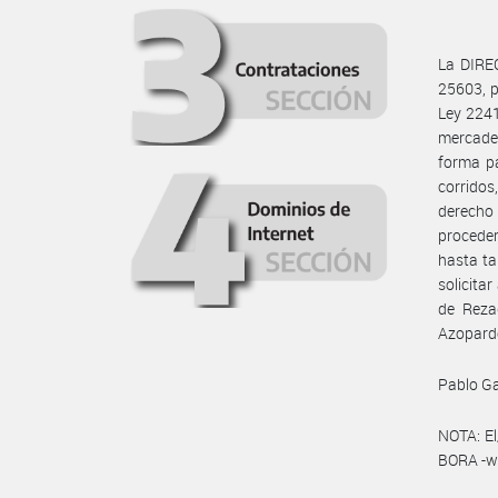
La DIREC
25603, p
Ley 2241
mercade
forma pa
corridos
derecho
proceder
hasta ta
solicita
de Reza
Azopardo
Pablo Ga
NOTA: El
BORA -ww