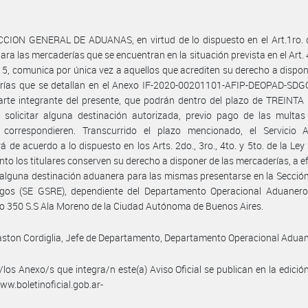
CION GENERAL DE ADUANAS, en virtud de lo dispuesto en el Art.1ro. d
ara las mercaderías que se encuentran en la situación prevista en el Art. 
5, comunica por única vez a aquellos que acrediten su derecho a dispon
rías que se detallan en el Anexo IF-2020-00201101-AFIP-DEOPAD-SD
rte integrante del presente, que podrán dentro del plazo de TREINTA 
, solicitar alguna destinación autorizada, previo pago de las multa
 correspondieren. Transcurrido el plazo mencionado, el Servicio 
á de acuerdo a lo dispuesto en los Arts. 2do., 3ro., 4to. y 5to. de la Ley
nto los titulares conserven su derecho a disponer de las mercaderías, a e
r alguna destinación aduanera para las mismas presentarse en la Secció
gos (SE GSRE), dependiente del Departamento Operacional Aduanero,
 350 S.S Ala Moreno de la Ciudad Autónoma de Buenos Aires.
ston Cordiglia, Jefe de Departamento, Departamento Operacional Aduan
/los Anexo/s que integra/n este(a) Aviso Oficial se publican en la edició
w.boletinoficial.gob.ar-