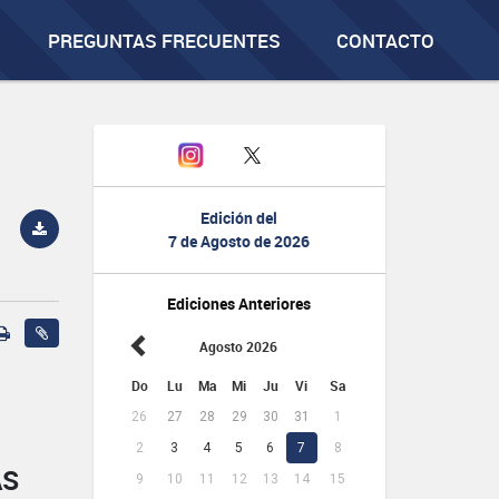
PREGUNTAS FRECUENTES
CONTACTO
Edición del
7 de Agosto de 2026
Ediciones Anteriores
Agosto 2026
Do
Lu
Ma
Mi
Ju
Vi
Sa
26
27
28
29
30
31
1
2
3
4
5
6
7
8
AS
9
10
11
12
13
14
15