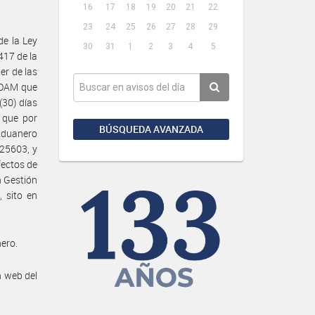
16
17
18
19
20
21
22
23
24
25
26
27
28
29
e la Ley
30
31
1
2
3
4
5
417 de la
er de las
GOAM que
(30) días
s que por
BÚSQUEDA AVANZADA
Aduanero
 25603, y
fectos de
n Gestión
 sito en
ero.
n web del