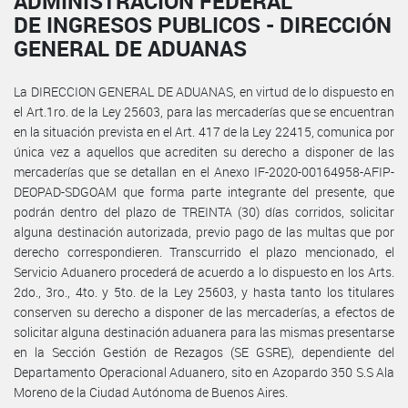
ADMINISTRACION FEDERAL
DE INGRESOS PUBLICOS - DIRECCIÓN
GENERAL DE ADUANAS
La DIRECCION GENERAL DE ADUANAS, en virtud de lo dispuesto en
el Art.1ro. de la Ley 25603, para las mercaderías que se encuentran
en la situación prevista en el Art. 417 de la Ley 22415, comunica por
única vez a aquellos que acrediten su derecho a disponer de las
mercaderías que se detallan en el Anexo IF-2020-00164958-AFIP-
DEOPAD-SDGOAM que forma parte integrante del presente, que
podrán dentro del plazo de TREINTA (30) días corridos, solicitar
alguna destinación autorizada, previo pago de las multas que por
derecho correspondieren. Transcurrido el plazo mencionado, el
Servicio Aduanero procederá de acuerdo a lo dispuesto en los Arts.
2do., 3ro., 4to. y 5to. de la Ley 25603, y hasta tanto los titulares
conserven su derecho a disponer de las mercaderías, a efectos de
solicitar alguna destinación aduanera para las mismas presentarse
en la Sección Gestión de Rezagos (SE GSRE), dependiente del
Departamento Operacional Aduanero, sito en Azopardo 350 S.S Ala
Moreno de la Ciudad Autónoma de Buenos Aires.