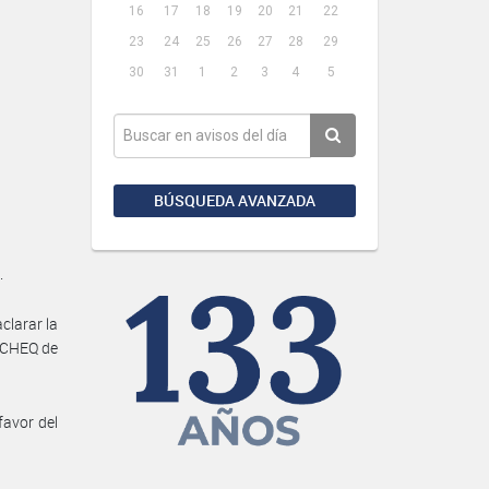
16
17
18
19
20
21
22
23
24
25
26
27
28
29
30
31
1
2
3
4
5
BÚSQUEDA AVANZADA
.
clarar la
 ECHEQ de
favor del