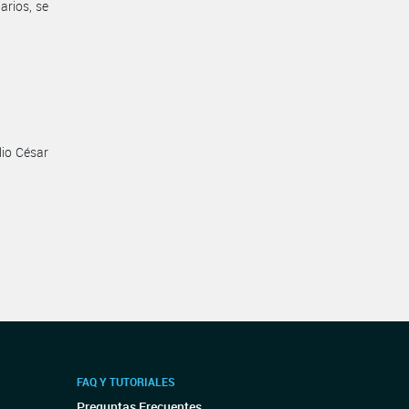
arios, se
lio César
FAQ Y TUTORIALES
Preguntas Frecuentes