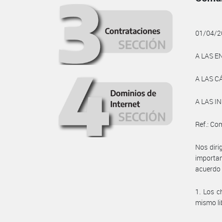
01/04/2
A LAS E
A LAS 
A LAS 
Ref.: Co
Nos diri
importan
acuerdo 
1. Los c
mismo li