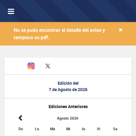
Toggle
navigation
×
No se pudo encontrar el detalle del aviso y
tampoco su pdf.
Edición del
7 de Agosto de 2026
Ediciones Anteriores
Agosto 2026
Do
Lu
Ma
Mi
Ju
Vi
Sa